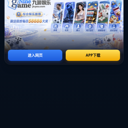
发更大规模的传播。**意甲联赛作为世界足球的一部分，内部的健康
与安全问题一直是俱乐部管理者和球迷们关注的焦点。**
### **联赛的挑战**
在确诊消息公布后，意甲联赛管理层面临着如何在保障人员健康的前
提下继续进行比赛的难题。几乎所有的欧洲顶级联赛都在面临类似的
挑战，如何有效应对疫情影响，对各大俱乐部来说极具考验。
首先，**比赛的安全性问题亟待解决**。需要重新评估现有的防疫措
施，确保从球员、教练到管理人员，再到后勤团队的每个人都能在健
康安全的环境下工作。其次，如何处理确诊球员隔离期间比赛的公平
性，联赛是否会推迟甚至取消部分赛程，成为了当前最为棘手的难
题。
### 应对措施与未来展望
**意甲联赛正在考虑一系列的调整政策**，以应对疫情突发带来的不
良影响。首先是加强对球员与工作人员的检测和追踪，确保每一次比
赛的参与者都是健康的。此外，对于已确诊或有密切接触史的球员，