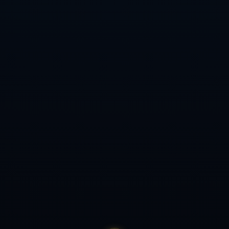
上一篇：敘利亞裔阿根廷球員：沒想到能踢亞洲杯！.
下一篇：河北華夏幸福投資方發布債務違約公告 涉及52億債務違約.
联系我们
销售网点
留言反馈