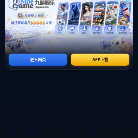
### **比較與案例：拉維亞能填補哪些空缺？**
在拉維亞此前效力的南安普頓，他被定位為防守型後腰，但同時兼具