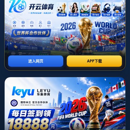
---
### 為何利物浦需要拉維亞？
在剛剛過去的賽季中，利物浦的中場配置一度成為球迷們的擔憂。隨
著亨德森（Jordan Henderson）和法比尼奧（Fabinho）逐漸顯露出體能
下滑的跡象，**中場輪換不足的問題愈加突出**。此外，米爾納
（James Milner）、凱塔（Naby Keita）等老將的離隊，更使得球隊亟
需尋求年輕而有潛力的新鮮血液。