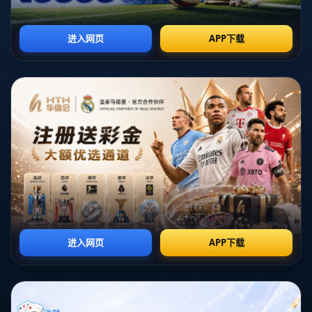
在此背景下，拉維亞的名字浮現也就不足為奇了。這位比利時出生的
小將，在南安普頓短短一個賽季中崭露頭角，憑藉穩定的防守表現和
**出色的控球能力**，吸引了數家頂級球隊的目光。截至目前，他已
被譽為未來球場上的全能中場。
---
### 拉維亞的亮點：強勢數據與潛力
當談到拉維亞的表現時，數據是最有說服力的。據專業統計，他在
2022/23賽季中，每90分鐘完成的攔截次數和成功搶斷次數均位列英超
聯賽中的前列。此外，他的**傳球成功率高達87％**，更展現出他在
出球端的成熟與穩健。
對於一支期待重返爭冠行列的球隊來說，這樣的數據無疑令人心動。
考慮到利物浦歷來喜歡培養年輕天才的傳統，不難看出，拉維亞的技
術能力完全契合克洛普（Jurgen Klopp）的戰術需求。
---