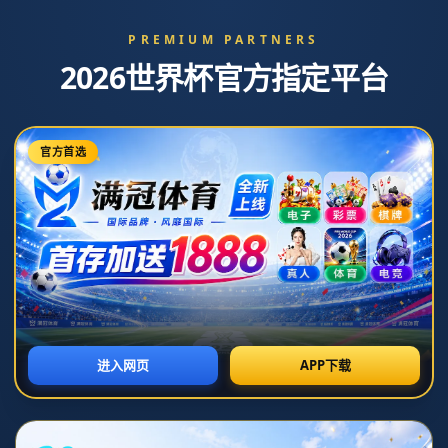
必威体育下载
选择语言
新闻中心
利物浦4500萬英鎊報價欲簽下拉維亞.
发布时间: 2026-07-12T01:30:30+08:00
### 利物浦4500萬英鎊報價欲簽下拉維亞：新賽季中場配置再升級？
隨著2023年夏季球員轉會市場的火熱開啟，**利物浦**與多名潛力球
員之間的轉會傳聞成為話題焦點。其中，來自南安普頓的年輕中場拉
維亞（Romeo Lavia）無疑是最受矚目的名字之一。日前，有消息稱利
物浦已提出了一份**4500萬英鎊**的報價，意圖簽下這位18歲的天才
球員。