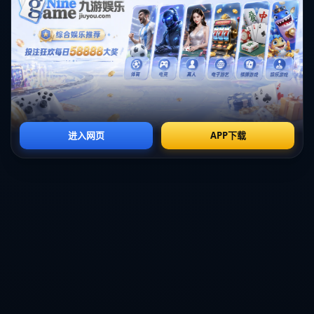
**战术调整与悬念留存**
比赛的下半场，两队都做了相应的战术调整。皇家马德里加强了中场
的控制，希望进一步压制切尔西的进攻。而切尔西则保持耐心，通过
中场的调度不断寻找进攻机会。这样细致的调整，虽未能再改写比
分，却使得比赛的观赏性与悬念程度持续保持在高水平。
展望次回合，切尔西将在斯坦福桥迎战皇家马德里。**手握一粒客场
进球**，切尔西在心理上稍占优势。然而，皇家马德里的**战术调整