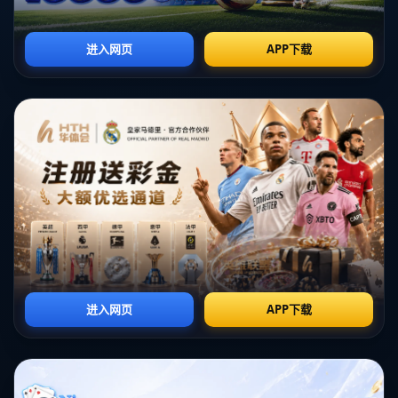
出，更在亚冠联赛中屡创佳绩。*国安的成功，对大连人的股改起到了
很好的借鉴作用。
### **辟谣传闻：球迷及公众的反应**
对于近日“大连人面对万达退出”的市场传闻，俱乐部的迅速回应稳定
了众人的情绪。许多球迷在得知传闻不实后，表示继续支持俱乐部，
并期待股改方案能够为大连人带来更美好的明天。
### **总结分析**