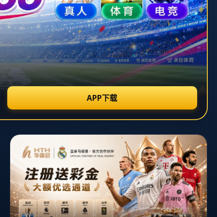
咨询顾问的身份为球队贡献着自己的智慧和经验。这位意大利足球经理在
是充满**战略价值**的。
帕拉蒂奇的加入及其对热刺的贡献**
蒂奇于2021年加入热刺，担任体育总监。他的到来给球队带来了新的视
交易和眼光独到的球探能力闻名。这些特点不仅帮助热刺在转会市场上获
然低调，但他对球员评估、转会操作以及球队整体风格方向的把握无疑是
咨询顾问角色的深度解析**
咨询顾问角色的真正影响，首先需要清晰了解帕拉蒂奇在此职位上所发挥
整体架构，并指导其未来方向的战略策划者。他可以通过分析球队的现有
发展的方案。
案例分析：帕拉蒂奇如何影响热刺的未来**
来说，在帕拉蒂奇的指导下，热刺在选才方面更加全面。他不再仅仅专注
22年夏季转会期间，热刺成功引入了一位年轻而有潜力的新星，这正体现了
战力，也为未来储备了**潜在巨星**。