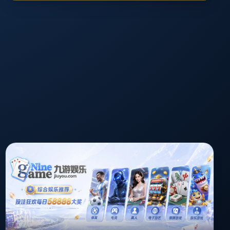
其职业生涯中赢得了众多尊重，他的继续效力对热刺来说，
角和管理方式。作为一名经验丰富的高管，帕拉蒂奇一直以精
得优势，也在整体战略规划中起到了关键作用。他的顾问角
球队发展的重要支柱。
的作用。他并非只是简单的建议提供者，而是一个能够看到
资源，以及对未来市场趋势的精准预测，来帮助热刺制定可
于球员的当下表现，而是更看重他们的发展潜力和适应性。
帕拉蒂奇“长远眼光”的重要性。这样的操作不仅优化了球队