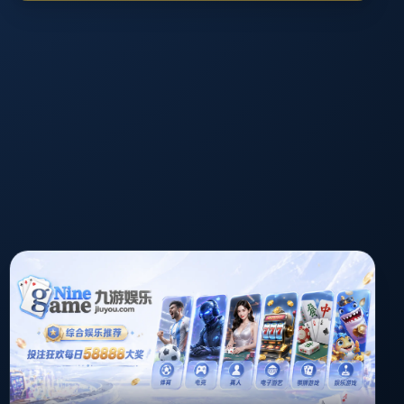
前行。*他的话不仅仅是对个人球队的考量，更是对整个足
塔在多次采访中强调，**国家队赛事应该把球员健康放在首
职业生涯。这种观点不仅是在为俱乐部的长远利益考虑，更是