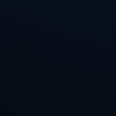
对阵
需要
绩。
##
要实
赛日
综上
的管
上一
下一