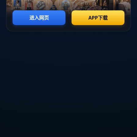
# 比赛密度与球员伤病
来，因过度比赛导致的伤病问题频发，严重影响了球员的场上表现和球队
以最佳状态继续后续比赛，是每个教练都面临的难题。**阿尔特塔认为
特别是在国际比赛日程紧凑的情况下。
# 案例分析：过度竞技的代价
凯文·德布劳内为例，这位曼城的中场核心在上赛季因频繁的国家队和俱
*类似的情况在各大豪门俱乐部屡见不鲜。这不仅让俱乐部蒙受损失，也
# 在对阵曼城后的长期策略