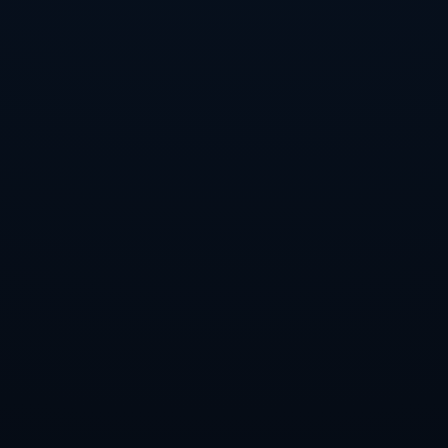
曼城这样的比赛虽然是考验球队实力的重要时刻，但阿尔特塔强调，这只
“稳步前行”**。在规划比赛策略时，保护和合理使用球员尤为重要。只
# 如何实现健康与竞赛的平衡
现球员健康与比赛需求的平衡，一方面需要教练团队科学管理球员的上场时
程，*减少不必要的商业性质比赛*。各国足球协会也应在球员受伤后，
所述，阿尔特塔的观点不仅揭示出当前国际足球的一大困境，也为如何实
理和策略调整，确保球员能够在漫长的职业生涯中保持健康和活力，是每
篇：薩內謝場時承諾將在拜仁多特之戰表現出色，特爾拍隊徽贏得熱烈掌
篇：付政浩談裁判判罰尺度的變化及其公正性.