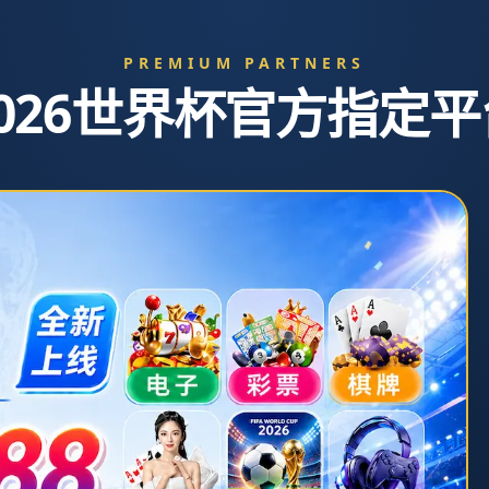
05
服务热线：
网站首页
关于我
前位置：
主页
>
新闻中心
阿爾特塔：國家隊應優先保護球員 
发布时间: 2026-07-12T01:30:
阿尔特塔的呼吁：在国家队赛事中保障球员的健康**
球足球舞台上，国家队比赛和俱乐部比赛的节奏越来越快，如何平衡两者