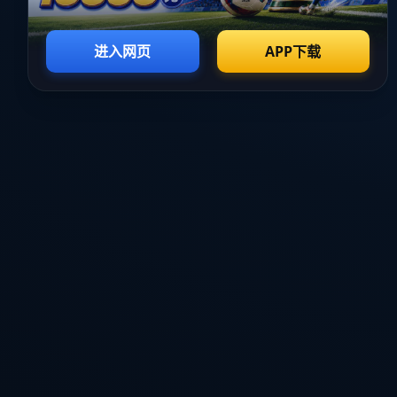
##
近年
能够
间，
##
*拿
现。
##