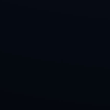
联系我们
友情链接：
必威体育下载
{Copyright 2024
必威体育-必威体育官方网站 -BETWAY-SP