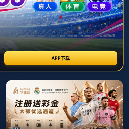
历程。**普勞斯在西汉姆联首次收获进球**，实现了个人英超入球数达
业生涯发展及其对西汉姆联的重要性。