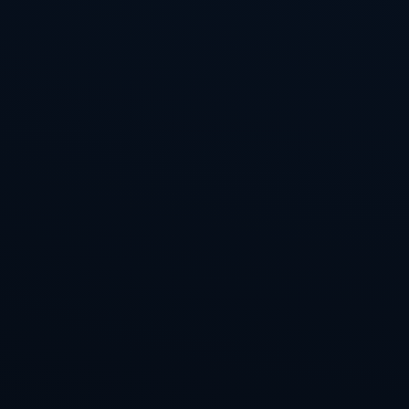
通过
机会
**