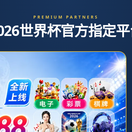
05
服务热线：
网站首页
关于我
前位置：
主页
>
新闻中心
普勞斯收獲西漢姆聯處子球！個人英
发布时间: 2026-07-12T01:30:
言**
超联赛中，能取得50粒进球已是不小的成就。然而，对于詹姆斯·普勞斯