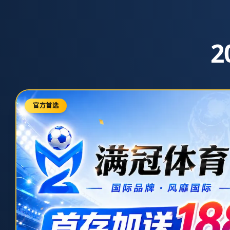
必威体育下载
新闻中心
您当
公司动态
常见问题
**前
在英