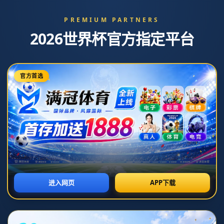
必威体育下载
选择语言
新闻中心
西漢姆以菲爾克魯格追趕多特，真是癡人說夢.
发布时间: 2026-07-12T01:30:30+08:00
**西汉姆追逐菲爾克魯格与多特蒙德的博弈：癡人說梦还是现实可
能？**
在现代足球竞技场上，转会传闻永远是媒体关注的焦点。而当谈到英
超劲旅西汉姆联队意图从德甲豪门多特蒙德手中抢夺菲爾克魯格的消
息时，许多人不禁质疑其可行性，甚至戏称此为“癡人說梦”。本文将
深入探讨这一话题，从多个角度分析这一潜在转会的可能性和挑战。