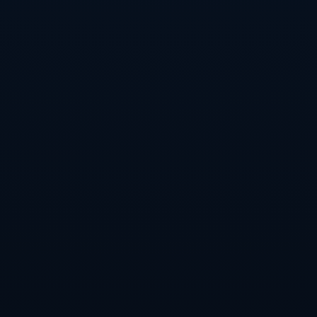
历史成就对任何一支球队都具有重要意义。中国女足在90年代曾获得
过众多荣誉，那时的女足和当下的男足相似，都曾是被赋予厚望的对
象。然而，随时间推移，女足在国际舞台上稳定的表现让其逐渐积累
了良好的历史口碑，而男足近几年的表现却频频失利，使得外界对其
承载的历史成就感充满疑虑。
男足的多次失败，与女足不断向前的努力形成对比，令女足的成就愈
发显得珍贵和值得赞美。而即使男足在历史上也有过辉煌时刻，这些
记忆往往在现实的表现下显得苍白无力。球迷对历史的追忆只会让失
望更为深刻，而对女足的颂扬却恰恰成为对其现有表现的鼓励。