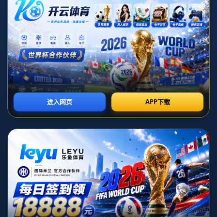
励社会对女足更多的支持和关注。
1、媒体关注度的差异
媒体在报道体育赛事时，往往关注热点与噱头。近年来，女足的表现
逐渐受到媒体的重视，这不仅是因为她们的竞技水平提高，也因为女
足在国际赛场上的积极形象，与男足的负面新闻形成鲜明对比。当中
国女足在预选赛中出色表现时，媒体积极报道，为其营造了良好的舆
论氛围。