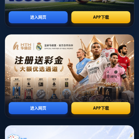
而相对而言，男足的负面消息则频繁出现在新闻头条。从战绩不佳到
场外丑闻，男足的种种问题使得媒体对其的关注多集中在批评的层
面。即便男足表现有进步，这些进步也常常被前期的失败与争议所掩
盖，从而导致其在媒体的关注度上难以正面提升。
这种不对等的媒体环境，直接影响了公众对两支球队的看法。女足能
够在预选赛中表现突出，走进公众视野，反而显得更加珍贵，而男足