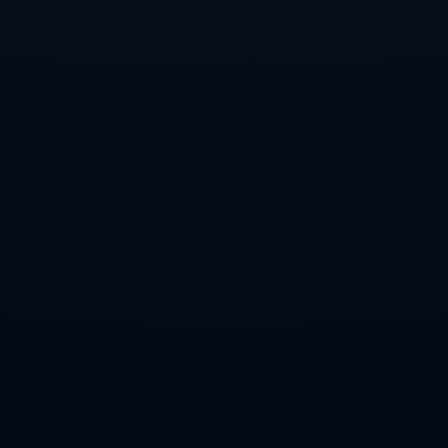
这种历史成就的差异，影响着舆论对于球队表现的包容性。女足在逆
境中向上成长得到了理解，而男足的历史负担则成为一把双刃剑，深
深刺入其发展动力之中。
4、球迷文化的映射
球迷文化在球队表现中的作用不言而喻。在男足面临即使赢了比赛也
未必得到称赞的环境中，球迷对战绩的过度关注使得球队的心理压力
倍增。而这种文化中，球迷对男足更多的是一种期待和高要求，难免
让球员感到无法承受。
反观女足，球迷的支持更加多元化，她们的每一步进步、每一场胜利
都得到了球迷的热烈回应。在女足的重要比赛中，拼搏的精神和团队
的表现造就了良好的氛围，使得球迷能够以更加宽容的态度去看待女