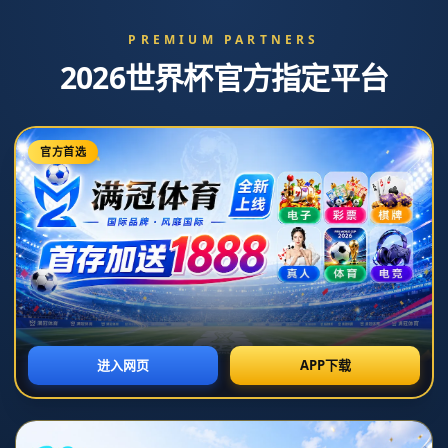
必威体育下载
选择语言
新闻中心
布巴卡爾圖雷今日中午到達沈陽 歡迎他加入遼籃大家庭.
发布时间: 2026-07-12T01:30:30+08:00
**布巴卡尔·图雷今日中午到达沈阳，欢迎他加入辽篮大家庭**
辽宁男篮再迎强力新援！**布巴卡尔·图雷**，这位备受期待的外援，
于今日中午顺利抵达沈阳，正式拉开了他在辽宁男篮效力的序幕。作
为辽篮新赛季的重要拼图，图雷的加盟无疑备受外界瞩目。不仅意味
着球队的阵容进一步提升，还让辽篮的球迷多了一份期待。
### **外援引进缘何重要？辽篮的新选择亮点频现**