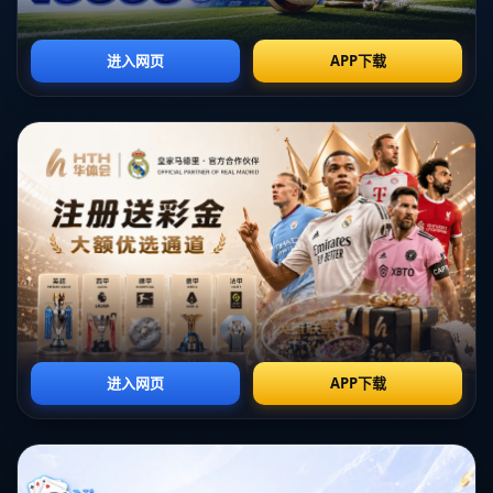
板。
结合过往战例分析，辽宁男篮对外援的使用有一个共同特点——更加
偏向团队配合。像2017年夺冠赛季的哈德森，他并非个人单打的突出
代表，却拼命融入团队打法，最终成为了球队的重要赢球砝码。这与
布巴卡尔·图雷的特点是完全匹配的。**团队属性与出色的篮板能力，
将使他迅速适应辽篮的比赛体系**，并在新赛季冲击佳绩。
### **辽篮内部氛围优势，助力外援快速融入**
随着布巴卡尔·图雷的到来，“辽篮大家庭”这一亲切的称呼再次被提
及。辽篮一直以团队氛围优良而著称，无论是教练团队还是球员阵
容，都强调“家一般”的环境。这种氛围对外援的融入极为重要。