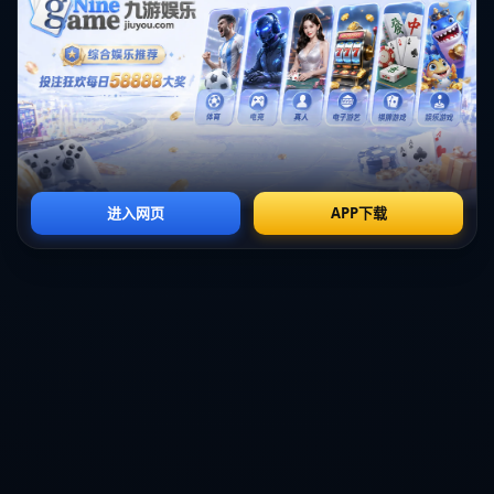
从先前的一些例子来看，辽篮核心郭艾伦和赵继伟等本土球员也非常
乐于帮助新援了解球队文化。例如在2018年引进汉斯布鲁时，这种轻
松的氛围让他的沟通交流毫无障碍。**图雷的融入过程预计也会非常
顺利**，特别是他的开朗个性和职业态度，很可能成为辽篮内部的又
一“化学反应”。
### **布巴卡尔·图雷与辽篮：未来值得期待**
从布巴卡尔·图雷的职业数据来看，他与现有主力内线韩德君的配合方
向已经令球迷兴奋不已。大韩老而弥坚、脚步扎实，加上图雷的速
度、防守补位能力，这样的“双塔”内线组合将极具威胁，尤其是在篮
板争夺和防守环节。无论是**面对广州队的张兆旭**，还是浙江广厦
的胡金秋，图雷与辽篮的内线实力都有望提升一个档次。
**布巴卡尔·图雷的沈阳之旅已经正式启动**，从他的到来开始，无疑