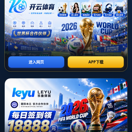
近年来，CBA各支球队在外援引进方面不断加码，但辽宁男篮一直较
为谨慎。在选择外援时，他们不仅看重技术和身体条件，更在意是否
能与球队战术风格契合。布巴卡尔·图雷能够脱颖而出，显然符合辽篮
的多项标准。
**作为一名内线球员，图雷的能力不可小觑。**在过往的职业履历
中，他展现了惊人的篮板控制力和出色的防守能力。尤其是在阻挡对
手突破以及内线二次进攻方面，他具备极强的优势。这无疑是辽篮在
面对新赛季激烈竞争中急需的补强点之一。
此外，辽篮需要的不仅仅是一个“蓝领”球员，而是能通过防守发起攻
守转换的多面手。**图雷的加盟很可能是平衡球队攻守的关键一环
**，他的比赛风格或许会完全契合辽篮一贯的迅速反击节奏。
### **从历史经验看外援适应辽篮，图雷的可能性更大**
辽篮在CBA历史中曾引入多位出色的外援。例如上赛季的莫兰德，其
篮下策应能力对球队帮助重大，但由于身体对抗不足，在面对一些强
力内线时稍显吃力。而图雷的到来，或将在这些关键对位中弥补短