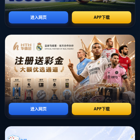
赛后统计数据总是无情的，它能够真实反映出球员的场上表现。**凱
塞多此次首秀的评分仅为6.4分**，在参赛球员中相对较低，这表明他
在场上的贡献度不太理想。*数据还突出显示他有8次丢失球权和1次犯
错送点*，这些都是不该出现在一名职业球员表现列表中的明显失误。
### 首秀失利的原因探讨
1. **心理因素**：首秀可能带来的巨大心理压力也许是他频繁失误的
原因之一。过多思考球迷和教练的期望，可能影响了他的临场状态。
2. **战术不适应**：作为一名新援，他或许还未能完全融入教练的战
术体系，导致他在场上的反应和决策出现偏差。