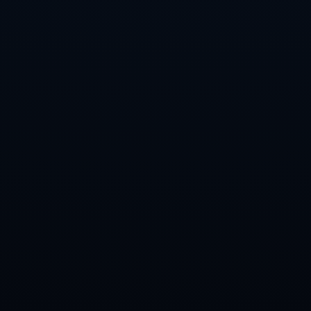
生涯的一次小小插曲。
上一篇：施羅德：見過眾多球員但庫裏的付出真是天方夜譚.
下一篇：2020歐洲杯德國陣容名單.
联系我们
销售网点
留言反馈