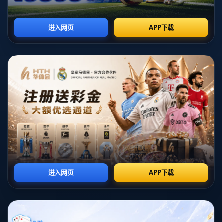
孙兴慜能在新赛季有如此亮眼的表现，离不开教练组的战术调整和他
对自身技术的精益求精。本赛季，球队的战术布置更加灵活，他被赋
予了更多自由度，有更多机会展现其速度和精准的射门技术。同时，
孙兴慜自身也进行了有针对性的训练，尤其是在体能和心态上的调
整，使得他的**爆发力**和**专注度**直线上升。
**案例分析：与利物浦的关键一战**