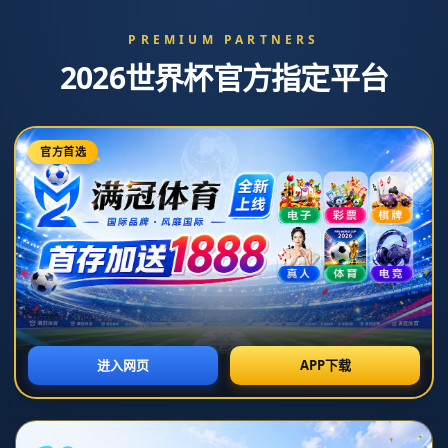
必威体育下载
选择语言
新闻中心
英超第8輪補賽切爾西0-0利物浦 藍軍2球被吹鬧笑話、半場未進
球創30年恥辱紀錄！紅藍軍連6場平局！.
发布时间: 2026-07-12T01:30:30+08:00
在充满竞争和激情的英超联赛中，每一场比赛都可能成为历史的转折
点。**切尔西与利物浦的较量**，尽管只是一场补赛，却因为意料之
外的结果和赛场上的戏剧性瞬间而吸引了众多关注。这场比赛不仅再
度延续了两队连平的尴尬纪录，还让切尔西重新审视他们在赛季中的
问题。