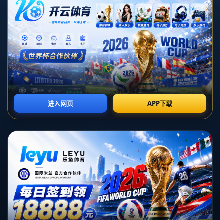
**英超第8轮补赛切尔西对阵利物浦**的比赛过程中，蓝军的两粒入球
因越位等原因被判无效。这无疑是比赛最具争议的时刻之一，导致切
尔西在家门口未能取得进球，更创下了一个尴尬的纪录——自1993年
以来，切尔西首次在半场比赛中未能取得进球，这对一支曾经在欧洲
赛场上勇夺荣耀的球队来说，确实是一个**“30年未见的耻辱”**。
这场比赛不仅保留了利物浦和切尔西之间连战不分胜负的传统——
**“红蓝军连6场平局”**，也突显出两队在本赛季中的某些疲态。对于