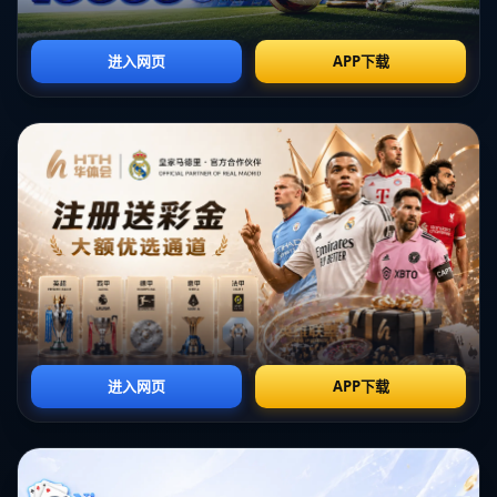
有着历史恩怨及高昂球迷期待的两支球队来说，无法突破彼此的防
线，不仅是技战术的较量，更是心理与体能的双重考验。
切尔西本赛季的表现令人费解。作为一支曾多次问鼎英超的豪门，他
们本应拥有更出色的实力。在**"蓝军2球被吹闹笑话"**的背后，是对
球队客观表现的揭示。每一个被取消的进球背后，或许不是简单的越
位，而是技战术执行上的微小偏差累积出的结果。这场比赛让蓝军的
教练组和球员都需要进行深刻的反思。
从利物浦的角度来看，这延续的不胜纪录也不容忽视。作为同样拥有
强大阵容的球队，**“利物浦在比赛中没有能够突破切尔西防线”**这
一事实耐人寻味。他们在近几场比赛中的控球与进攻转换效率并未达
到预期，这不仅影响了他们的积分排名，也给整个赛季目标的实现带
来挑战。
**根据数据分析，**利物浦在对阵切尔西的比赛中，虽在控球率上稍
占上风，但未能将机会转化为实际的比分。这提醒球队在进攻时需要
更精准的**临门一脚**。而切尔西的战术选择同样需要调整，他们虽