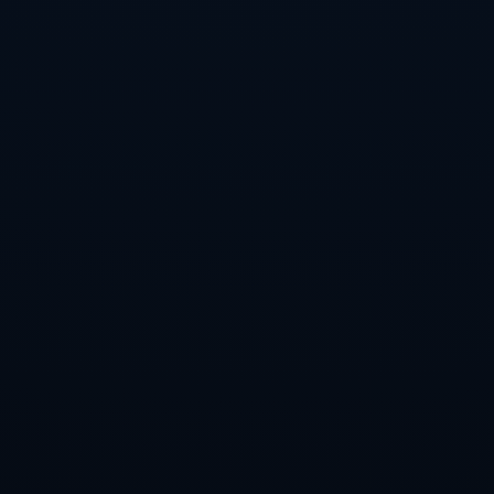
### ***中超连平：战局走势与升级希望***
对于两支球队来说，本赛季的任务显然不仅仅是踢出好看的比赛，**
保级与进一步提升排名**才是他们的核心目标。截至第15轮，**天津
津门虎**暂居联赛中游，表现稳健但缺乏惊喜。而**重庆两江竞技**
则需要在接下来的比赛中寻找更多制胜秘诀，以改善自己的成绩排
名。
从这场比赛不难看出，两队在联赛中实力非常接近。如何在攻防两端
找到更好的平衡，无论是天津还是重庆，都必须在未来的比赛中做出
战术性的改进。尤其是对于重要球员的依赖，可能会在赛程愈发紧密
的背景下暴露出隐患。