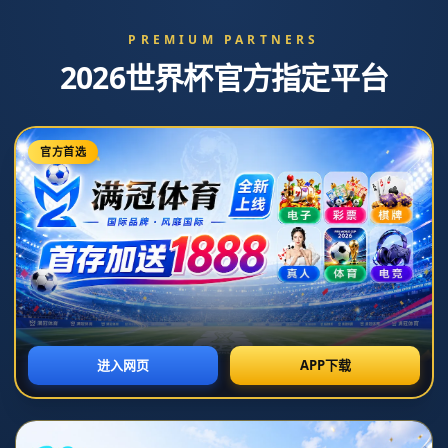
必威体育下载
选择语言
新闻中心
中超第15輪天津津門虎1-1重慶兩江競技 馮勁破門維基諾維奇任
意球扳平.
发布时间: 2026-07-12T01:30:30+08:00
**中超第15轮 天津津门虎1-1重庆两江竞技：冯劲破门、维基诺维奇
任意球扳平**
中超联赛继续如火如荼地进行，第15轮比赛中，**天津津门虎与重庆
两江竞技**展开了一场焦点对决。这场比赛以1-1的平局收场，但精彩
瞬间丝毫不乏看点。冯劲的率先破门以及维基诺维奇的任意球世界波