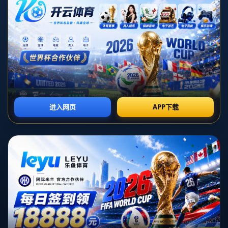
人们热议的焦点。
### **阿圭罗的职业生涯与伤病阴影**
**阿圭罗**作为阿根廷足坛的传奇前锋，一直以来以其敏锐的射门嗅
觉和细腻的脚下技术著称。然而，在过去的几个赛季里，伤病逐渐成
了他的一大困扰。特别是在曼城效力的最后一年，膝盖和肌肉问题频
繁袭来，严重影响了他的出场次数。在加盟巴萨之后，他本被寄予厚
望，希望作为锋线的新核心重新证明自己。
此次**“右腿肌肉受伤”**无疑再次让球迷心生忧虑。对于一名已经33
岁的球员来说，每一次伤病不仅是身体上的挑战，更考验其心理和状
态管理能力。**阿圭罗能否找到合适的恢复方案并以强势姿态回归赛
场，成为目前的一大悬念。**
### **阿圭罗的伤病是否会影响巴萨本赛季规划？**
作为新赛季的重要引援之一，**阿圭罗的加入原本旨在弥补梅西离队
后巴萨锋线的实力空缺**。特别是在巴萨重新洗牌的背景下，所有人
都期待他能为球队注入新力量。然而，阿圭罗的受伤，让很多人不禁