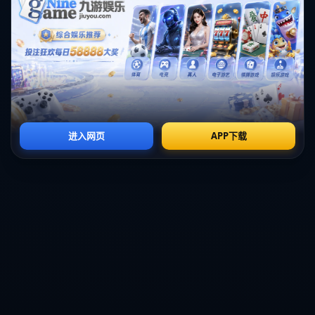
### **结语中的看点与启示**
此次阿圭罗的右腿肌肉受伤，再次提醒人们高水平竞技比赛中球员身
体状况的重要性。避免因训练强度或体能恢复不当导致反复受伤，始
终是俱乐部和球员共同努力的方向。而对于巴萨来说，即便面对球员
伤病突发，也需要在人员轮换与战术改变上进行更深入的思考，以确
保整体竞争力的稳定输出。
*关键词：阿圭罗、巴萨、肌肉受伤、巴萨锋线、恢复方案、职业球员