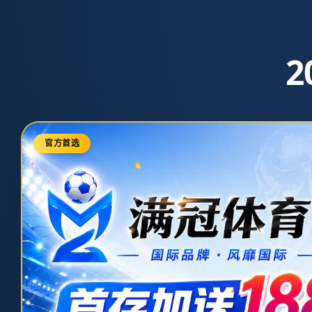
必威体育下载
新闻中心
您当
公司动态
常见问题
**
近年