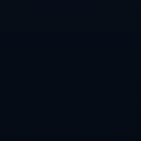
# **韩籍助教与现有教练团队的无缝融合**
，引进国际教练团队的挑战在于如何与现有团队实现无缝融合。成都蓉城
将带来新鲜的理念交融。在融合与互补中，双方需要找到平衡点，从而确
总结来看，成都蓉城通过引入前水原三星主帅进驻教练组，引领了新一轮国
也将为俱乐部的长期发展注入更大活力。随着新赛季的推进，我们有理由
性，并在中超赛场掀起新的风暴。