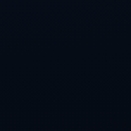
当前的主教练团队已经形成了一定模式，而韩籍助教的加
保球队在整体战术和细节打磨上同步提升。
际化尝试。**这一动作，既为球队短期战绩的提升奠定了基
相信，成都蓉城将在韩式足球理念的加持下，展现出更多的