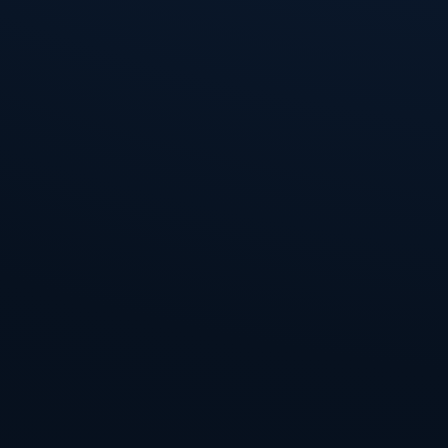
现阶
足。
韩国
从以
20
成都
的组