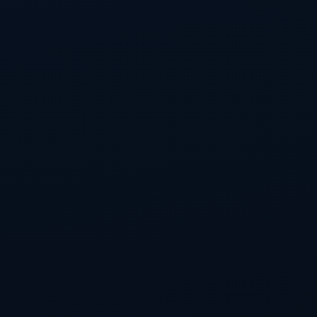
国教练团队以注重细节著称，从跑位、传球到防守站位，他
，将获得更具针对性的成长空间。