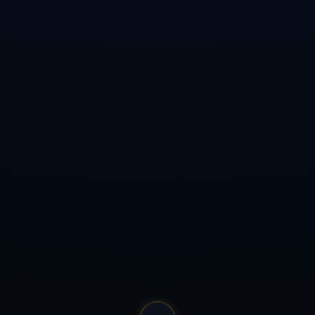
**此次羅馬簽約沙特「利雅得狂歡季」，意味著球衣廣告的傳統邊界
正逐步被打破。** 足球作為全球化程度最高的體育項目之一，在賽場
上搭建文化更迭的橋樑，其商業價值無需多言。而沙特文化活動的成
功輸出，亦將成為其他國家推動本土品牌國際化的重要範例。
未來，足球的邊界不僅是體育，更將深入文化與商業的領域。這場從
羅馬到利雅得的合作旅程，或將翻開足球運動全球商業化的新篇章。
上一篇：皇家社會：明日拼盡全力與國米抗衡.
下一篇：霍伊倫德簽約一個多月球衣仍未上市 曼聯球迷怒批俱樂部“無能”！.
联系我们
销售网点
留言反馈