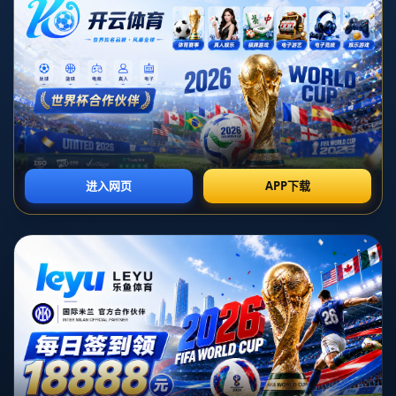
合的無限可能。
### **新型合作模式：從單純贊助到文化共享**
羅馬俱樂部此次與利雅得狂歡季的合作，並不僅僅停留在傳統的廣告
層面。過去，球衣贊助通常由企業或品牌標識主導，僅以商業效益為
衡量標準。然而，「利雅得狂歡季」是一項以文化、娛樂為核心的大
型活動，宗旨在於推動沙特多元化發展戰略「2030願景」。將這樣的
文化品牌嵌入足球賽事，無疑是一種全新的嘗試。
**據悉，利雅得狂歡季的LOGO將出現在羅馬俱樂部2023/24賽季部分
賽事的球衣上**，這是歐洲豪門俱樂部首次將文化類活動作為贊助廣
告呈現在球衣上。這一創舉的意圖十分明確：不只吸引中東地區的目
標受眾，還尋求在國際上為雙方品牌注入新的文化價值。
### **沙特市場：全球體育產業的新藍海**
沙特阿拉伯近年來在體育領域展現出極大的野心，其目光早已不局限
於本地比賽，而是將資金與資源投入到全球專業體育賽事之中。從F1
到高爾夫，再到爆炸性的CR7（克里斯蒂亞諾·羅納爾多）簽約沙特聯