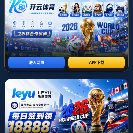
在竞技体育的舞台上，运动员们一次又一次用意志和拼搏精神感动世
人。而在2022年亚洲杯决赛赛场上，中国女足球员**王霜疑似骨裂却
仍坚持带伤出战**的故事，再次成为体育女神的不朽传奇。