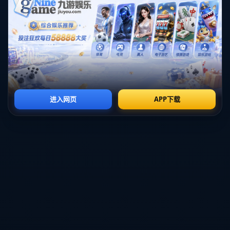
2022年亚洲杯决赛，中国女足面对强劲对手韩国女足，这是一场事关
荣耀和历史的比赛。**作为中国女足的核心，王霜的出战决定直接影
响着球队的整体实力。** 然而，据之后的报道分析，在决赛开始前，
王霜便已遭受了疑似骨裂的伤情困扰。
带伤上阵意味着她不仅要忍受剧烈的疼痛，还可能面临恶化伤病的风
险。即便如此，王霜依然选择毅然登场，为自己的队伍争取最后的胜
利。“再坚持一下，为了这个集体，一切都值得。”或许这就是她赛前
的心理写照。
### **坚持背后的体育精神**