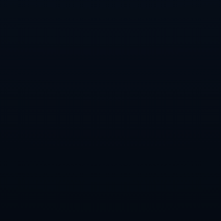
### **身体的付出：背后的管理挑战**
**疑似骨裂**并非小伤，其恢复周期长，对运动员的职业生涯影响深
远。在这样的情况下，王霜选择继续上场无疑需要队医团队和她个人
之间的慎重权衡。据了解，类似伤病如果管理不当，很可能对未来比
赛和运动表现带来持续的负面影响。
这也再次引起了业界对运动员伤病恢复和心理压力管理的讨论。如何
平衡运动员对胜利的追求与身体健康保护？这是全球体育界都需要思
考的难题。
### **“玫瑰”绽放：结局令人热泪盈眶**
在王霜和全队的努力下，中国女足在亚洲杯决赛中逆转胜韩国女足，
捧回了阔别16年的冠军奖杯。这场胜利被媒体高度赞扬为“奇迹”，更
被球迷评价为是**一场写满中国女足顽强拼搏精神的战役**。