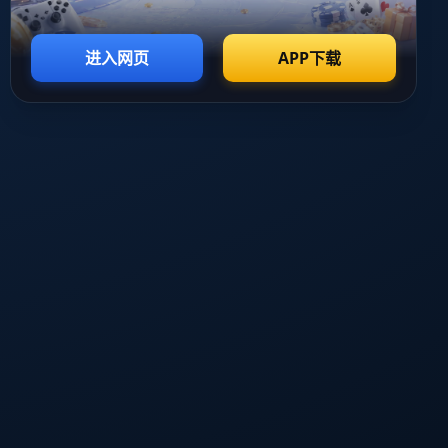
对曼联来说意义重大，球队急需一场胜利来提升士气和联赛排
进攻更加立体化。