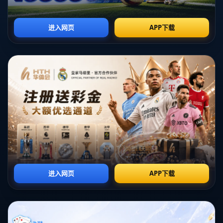
的快速反擊應對不足，使得他們在比賽後半段遇到了麻煩。
**巴塞爾的逆轉：耐心與機會的結合**
巴塞爾的勝利並非偶然。他們展示出在逆境中的非凡韌性，尤其是在
被壓制的情況下保持鎮靜，等待反攻的最佳時機。在下半場，他們加
強了中場的控制，逐漸壓縮佛羅倫薩的空間。巴塞爾的教練策略恰
當，激發了球員們的鬥志和智慧，**特別是阿姆杜尼在補時階段的絕
殺進球，令全場屏息凝神，不僅是技術的呈現，更是心態的勝利。**