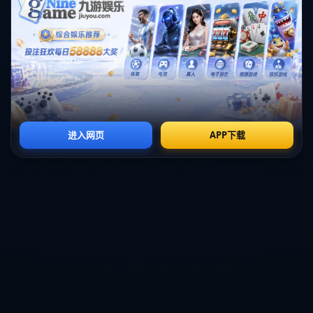
**關鍵球員剖析與戰術靈活度**
在戰術安排上，巴塞爾對佛羅倫薩的邊路進攻進行了有效遏制，並且
在中場施加了更大的壓力，使對方核心球員難以發揮。巴塞爾的中場
核心在關鍵時刻多次送出精準的直塞球，使得前鋒能夠找到破門良
機。其中，阿姆杜尼的臨場表現值得細細琢磨，他不僅擁有良好的跑
位能力，還能在對方防線最脆弱的時刻給出致命一擊。
**歐會杯中的戰略意義**
巴塞爾客場取勝，對他們接下來的賽程戰略部署至關重要。這場比賽
充分顯示了歐會杯賽事的意義所在，每個球隊無論在何種逆境中，都
有可能通過高效的團隊合作和戰術變通實現勝利。這也是足球比賽吸
引力的所在：未知與挑戰創造了無盡的可能。
這場比賽告訴我們，**勝利往往屬於那些準備最充分並能在關鍵時刻
保持冷靜的球隊**。巴塞爾在接下來的比賽中需要繼續保持這種狀
態，而佛羅倫薩則必須重新審視他們的戰術，並在次回合中尋找翻盤
機會。