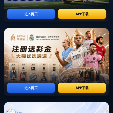
**比赛概况与精彩瞬间**
比赛伊始，热刺便展现出了不俗的攻击力，多次威胁水晶宫的防线。
尤其是在上半场，热刺在控球和传球方面明显占据优势。水晶宫虽然
试图组织反击，但面对着热刺有序的防守，始终难以突破得分。下半
场，***哈里·凯恩的连续破门***打破了僵局，他精准的射门展现了作
为顶级前锋的风采。紧接着，**孙兴慜**的精彩进球则进一步锁定了
胜局。两位核心球员的优异表现成为比赛最大亮点。
**凯恩持续高光表现**
哈里·凯恩在本场比赛中的出色表现并非偶然。他在过去的几场比赛