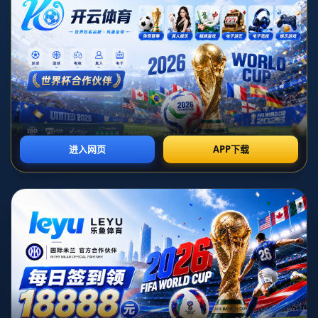
---
### **上海海港：新赛季野心的体现**
近年来，上海海港逐渐从国内足坛的“新军”成长为中超的劲旅。过去
几个赛季，球队通过持续引援不断提升自己的竞争力。然而，在引进
世界外援的同时，国内主力球员的稀缺也成为俱乐部发展的掣肘。此
次曝出李昂和吴曦双双有望加盟，可被视为俱乐部在新赛季大展宏图
的关键一步。
吴曦作为中国国家队的中场核心，曾在江苏苏宁和上海申花效力期间
展现了***稳健的控场能力***以及卓越的战术执行力。他的加盟无疑
能够提升上海海港中场的厚度和整体组织效率。而李昂则是国内足坛
难得的顶级后防中坚，不仅具备强悍的拦截能力，还能通过精准的大
脚传球组织进攻。**两人融合在同一支队伍，无疑会让上海海港的中
后场变得更加坚不可摧。**
---
### **背后操刀者：同一位经纪人的巧手布局**