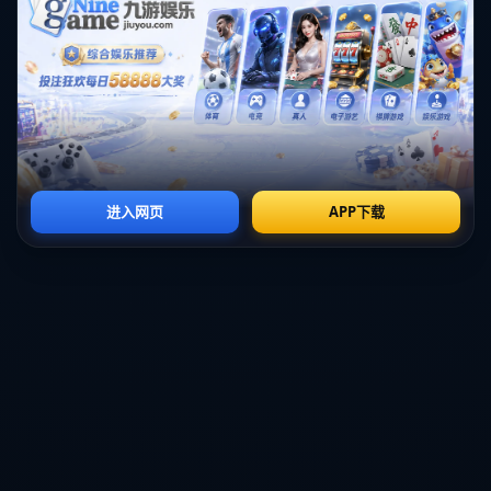
切尔西在这次交易中的重大投入必须从金融角度进行考量。高昂的转
会费和薪资负担对俱乐部的财务状况有着直接的影响。*尽管卢卡库自
身能力不容小觑，但从经济角度考虑，切尔西选择在他身上“不浪费精
力”或许是为了调整薪资结构，更合理地平衡收支。*这反映了现代足
球俱乐部在球员交易中面临的复杂经济挑战。
**可能的未来：卢卡库的选项**
展望未来，卢卡库在足球生涯中的选项仍然未定。欧洲赛场上，拥有
强大锋线需求的俱乐部可能会对他感兴趣。此外，近年来，中东、中
超等联赛开出的高额合同也可能成为他的选项之一。*然而，如何在保
持竞技水平的同时，找到适合自己的新平台，是卢卡库当前面临的最
大挑战。*