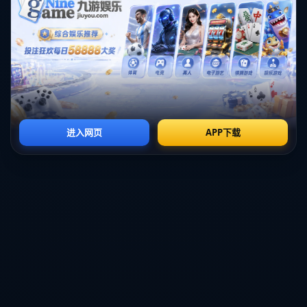
此外，澳大利亚后防线的出色表现也功不可没，他们用深沉紧凑的站
位有效封锁了突尼斯的威胁球员。
### **突尼斯为何失利？**
虽然突尼斯未能取得进球并输掉比赛，但他们的表现并非毫无亮点。
突尼斯在赛后数据显示中拥有51%的控球率，呈现出一定的进攻优
势。然而，他们的致命问题在于**门前效率不足和组织进攻的连贯性
欠缺**。多次传中未能找到队友，而几脚远射也都未能命中目标。在