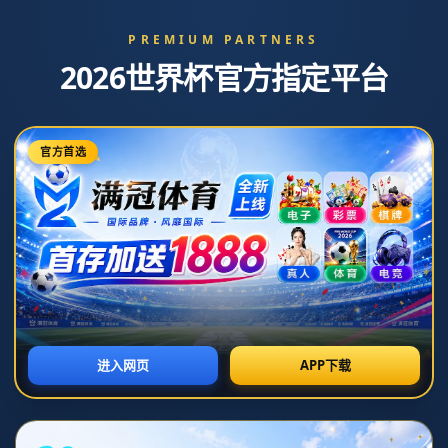
必威体育下载
选择语言
新闻中心
世界杯小組賽突尼西亞0-1澳大利亞 亞洲球隊再下一城！澳大利
亞首勝到手！.
发布时间: 2026-07-12T01:30:30+08:00
**世界杯小组赛突尼斯0-1澳大利亚：亚洲球队再下一城！澳大利亚收
获首胜**
在卡塔尔世界杯的小组赛战场上，突尼斯对阵澳大利亚的比赛以0-1的
比分落幕，这一结果让无数球迷眼前一亮。这场比赛不仅为澳大利亚
队赢得了宝贵的三分，同时也让亚洲足球再次成为世界焦点。这场胜