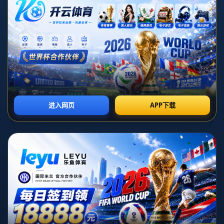
等多方面，深入浅出地分析他们重返胜利轨道的关键因素。
近年来，捷克队在欧洲杯上的表现一直未如理想，接连四场比赛未能
取得胜利，使得球队士气受到不小的打击。然而，这场胜利不仅终结
了他们连续不胜的纪录，也为球队注入了新的活力和动力。我们必须
探讨捷克队在本场比赛前后的战术变化，才能理解他们成功的深层次
原因。
**战术调整**是捷克队能够终结不胜的关键。在过去的几场比赛中，