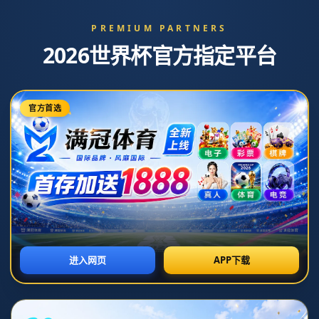
必威体育下载
选择语言
新闻中心
捷克終結歐洲杯四場不勝 有望小組出線.
发布时间: 2026-07-12T01:30:30+08:00
**捷克终结欧洲杯四场不胜，有望小组出线**
在今年的欧洲杯中，捷克队以出色的表现打破了困扰已久的不胜局
面，这不仅提升了他们的信心，也让他们在小组赛中重新拥有了出线
的希望。**捷克球队**用实力和毅力证明了自己是欧洲足坛不容小觑
的力量，*他们的胜利不仅是场上的胜利，更是对过去四场比赛中挫折
的最佳回应*。本文将从捷克队的战术调整、关键球员表现及对手分析