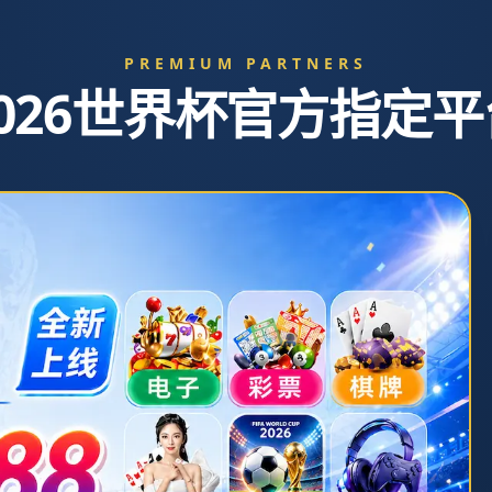
05
服务热线：
网站首页
关于我
前位置：
主页
>
新闻中心
中国女子足球联赛最新动态聚焦 女足
发布时间: 2026-07-12T01:30:
女子足球联赛近年来在各方面都取得了显著进步，尤其是女足中超赛场的
进程、政策支持与投入、人才培养与青训体系、和未来展望这四个方面进