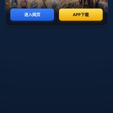
重点支持的项目之一。这一政策的推动使得各级领导更加重视女子足球的
政府的投入也在不断增加，许多城市开始加大对女子足球俱乐部和学校球
的发展，鼓励学校开设足球课程，为年轻女孩提供更多的参与机会。
，越来越多的社会组织和企业开始关注女子足球，提供赞助和支持。这些
传授等多方面的帮助，为女子足球的发展奠定了良好的基础。
、人才培养与青训体系
女子足球的未来发展离不开人才的培养，而青训体系的建设正是实现这一
年足球学校，着力于挖掘和培养潜在的人才。这些学校不仅提供专业的足
训内容上，俱乐部及学校逐渐开始引入现代足球训练理念，结合国内外先
素养也在不断提升，许多年轻教练前往国外进修，并将所学知识带回到中