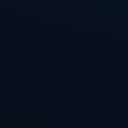
展望
功经
此外
众和
最后
气的