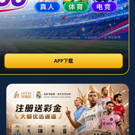
，吸引了更多的观众和赞助商；其次，国家和地方政府对女子足球的支持
训体系的完善为女子足球的长期发展奠定了基础；最后，展望未来，女子
通过这四个方面的分析，本文将为读者提供关于中国女子足球联赛的新动
、职业化进程加快
来，中国女子足球联赛的职业化进程取得了显著成效，市场潜力逐渐被开
赞助商的关注。在赞助商的支持下，球队的经济基础得到了稳固，球员的
良好的条件。
，女子足球的品牌化效应日益显现。随着赛事的逐渐增多，媒体覆盖范围
提升使得女子足球运动员成为了更多年轻女孩的榜样，从而提升了女子足
，职业化的推进还体现在联赛制度的完善上。中国女子足球联赛不断完善
的竞争环境。从而提高了整个联赛的竞争性，吸引更多的优质球员参与其
、政策与资金支持
政府对女子足球的支持政策不断加强，形成了多方位的助力体系。随着前