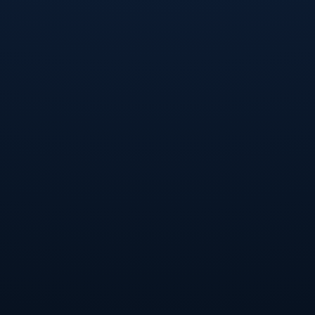
加强青训，女子足球可以有效提升球员的综合素质与技术水平，从而为国
的完善，将在长期内惠及中国女子足球的整体发展。
、未来展望与挑战