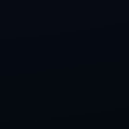
返回
留言反馈