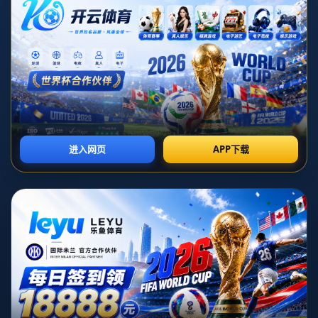
够更清楚地理解这位传奇球星为何在职业生涯的后期仍能持续闪耀，
为年轻球员树立了榜样。
1、卓越的身体素质
C罗在30岁后展现出令人惊叹的身体素质，这一切都得益于他卓越的
训练和自我管理。在这个阶段，他始终保持着良好的体型，使得他在
比赛中依然拥有极速的冲刺能力和强大的耐力。
此外，C罗注重饮食和作息规律，他的营养师和训练团队根据比赛需
求进行科学指导，帮助他保持最佳状态。这样精细化的管理使得他能
够在赛季中减少伤病的发生，维持高强度的竞技水平。
当然，除了自我管理外，C罗的职业生涯中投入了大量时间进行力量
与抗阻训练，这使得他的肌肉保持在良好的状态，从而能够在比赛中
做到高速奔跑与灵活变向。因此，他在30岁之后的表现毫无疑问是与
其卓越的身体素质密不可分的。
2、出色的技术能力