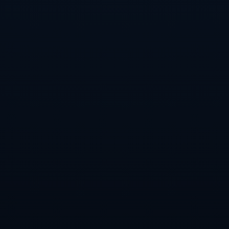
C罗对于足球的热爱以及职业生涯的坚定态度，使他在30岁后依然充
满活力。他始终将训练和比赛放在首位，坚持不懈地提高自己的技术
能力，重视每一次训练，追求更好的自我。
无论是平日里的体能训练，还是比赛日的心理调整，C罗都表现出极
高的敬业精神。他的每一次进球背后都是无数的付出与努力，这种精
神感染了无数年轻球员。
此外，C罗对待比赛的态度也是他持续成功的重要因素，他渴望胜
利，始终保持饥饿感。正是这种对足球无尽热爱的追求，使得他在30
岁后仍可在球场上肆意驰骋，迎接更多胜利的可能性。
总结：
克里斯蒂亚诺·罗纳尔多以出色的身体素质、技术能力、心理素质及坚
定的职业态度，使得他在职业生涯的后期持续发光发热。尤其是他频
频上演的帽子戏法，不仅展示了他的天赋，更体现了他不屈不挠的精
神。同时，这位伟大的球员为年轻一代树立了良好的榜样，无论是体
能训练还是心理调整，都值得学习。