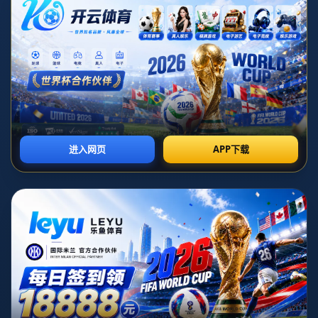
影响，最后从运动与时尚融合的角度，探讨球衣如何成为生活中的一
种时尚象征。通过这些方面的分析，可以看出德国队球衣不仅是一件
运动装备，更是时尚的体现与文化的承载。
1、颜色选择的深意
德国队的球衣颜色以黑、红、黄三色为主，这是德国国旗的颜色。这
一颜色的使用不仅仅是体育标识，也承载着德国深厚的民族文化与历
史传统。颜色的对比和搭配不仅使球衣在视觉上更加吸引人，更增加
了球迷的认同感和归属感。在2022世界杯的设计中，色彩的运用经过
了细致的调和，以便更好地展现一种年轻与活力的形象。
此外，黑色作为球衣的主色调，象征着力量与决心。红色则代表热情
与进攻，而黄色在此则是希望与光明的象征。整体而言，这一色彩搭
配不仅以功能性为核心设计，也在感情层面上打动着穿着者和观众，
展现了德国队的团结与奋斗精神。