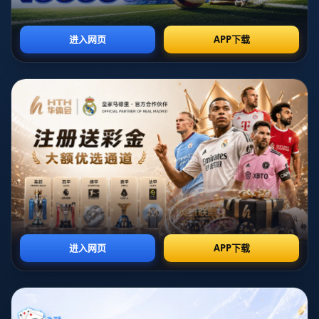
而在时尚潮流方面，颜色的使用也紧跟流行趋势，保持现代感与时尚
感。从国际交流与文化适应的角度看，德国队的球衣设计也反映了现
代社会对色彩运用的宽容与多元化理解，展示出更为广泛的视觉语
言。
2、图案设计的时尚结合
在球衣的图案设计上，2022世界杯德国队球衣注重简洁而富有力量的
表达。球衣中采用的几何线条与流动的图案设计，既符合运动的动态