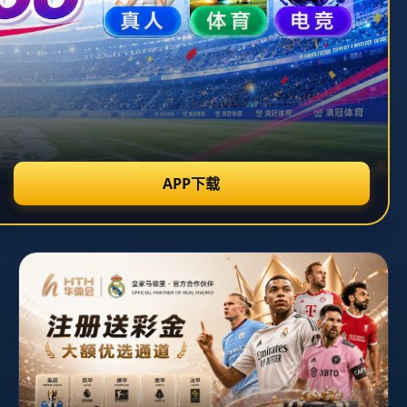
阿森纳的新战术布局、球队的前景展望以及转会市场的影响。特罗萨德的
的新舞台，值得所有球迷关注。