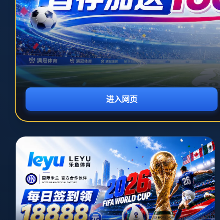
力、
才能
联系我们
地址：
贵州省黔南布依族苗族自治州贵
定县猴场堡乡
电子邮箱：admin@zhcn-hans-
betwaysports.com
电话：0571-5495381
传真：0571-5495381