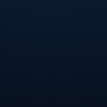
纳在战术上注重押注传控，而特罗萨德的控球能力和高效的传中可以在这
萨卡和马丁内利的配合，特罗萨德有潜力通过快速的传切配合，撕开对手