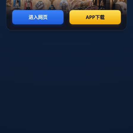
、特罗萨德的个人能力
萨德是一名多才多艺的边锋，他的技术水平和足球智商都非常高。在布莱
攻中成为了球队的关键一环。特罗萨德的 dribbling 技巧使他能够轻
，特罗萨德在与队友的配合上也表现得十分出色。他善于阅读比赛，能够
进攻的发起者，同时也是场上的战术核心之一，能够为队友创造更多的进
一提的是，特罗萨德的进球能力也不容小觑。他在布莱顿效力期间，常常
能力，无疑将为阿森纳的进攻增添更多的威胁。
、阿森纳的新战术布局
萨德的加盟，将让阿森纳的进攻战术获得新的维度。主教练阿尔特塔一向
求。他可以在左翼、右翼或者前场的多个位置游走，使得球队在进攻时候