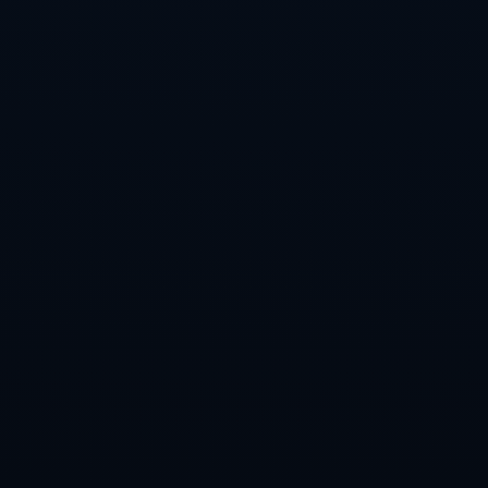
：
纳正式签下布莱顿边锋特罗萨德，标志着球队开启了新的篇章。凭借特罗
接下来的比赛中展现出更多变的战术选择。这不仅增强了球队的整体竞争
未来，随着特罗萨德的加入，阿森纳在追求荣誉与成就的道路上将更加坚
展的相互作用。无论如何，这一新篇章无疑会成为阿森纳历史上一个值得
篇：卡塔尔世界杯专卖店六成商品中国制造谁说我们不能去世界杯