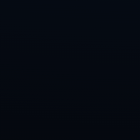
下一
联系我们
友情链接：
必威体育下载