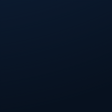
一体系中进一步提升球队的进攻效率。通过与其他攻击型球
的防线。