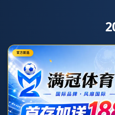
必威体育下载
新闻中心
您当
公司动态
常见问题
在曼
均超