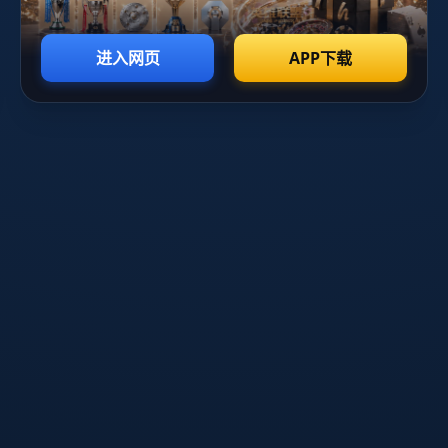
一名边锋，不能只看进球与助攻，综合评分往往还包括无球跑动、防守贡献
上，很大程度上得益于他的“无球工作”明显扎实了许多。可以看到，他