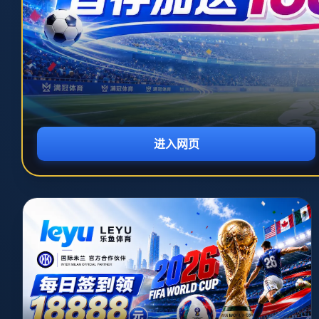
波、
如果
联系我们
就被
一夕
提升
色从
数据
据，
路的
率有
地址：
贵州省黔南布依族苗族自治州贵
中的
定县猴场堡乡
电子邮箱：admin@zhcn-hans-
betwaysports.com
电话：0571-5495381
传真：0571-5495381