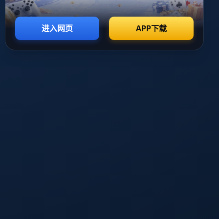
、参与反抢等细节。安东尼近几场之所以评分持续在7.5
在逼抢中的启动更为坚决，对边后卫的回追也更有态度，这让