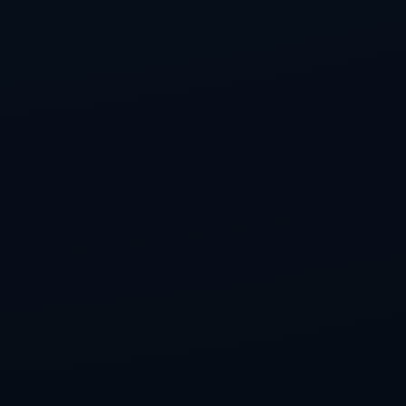
在右边路提供稳定威胁时，教练组可以更大胆地尝试不同的
者通过双边锋反向内切的方式在肋部造成反复冲击。与此安
西边锋能在未来一段时间保持健康与稳定发挥，他有机会从
杯赛中走得更远，都是一针强心剂。