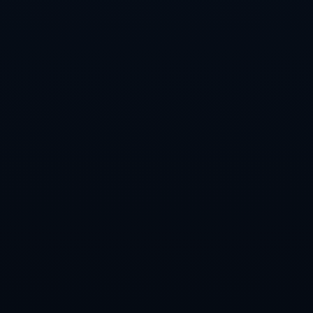
的赛程并不会轻松，英超与各项杯赛的密集交织，对任何一名主力球员都
然保持高效，是他下一步必须面对的难题。连续4场有进球参与、场均评分
下的技术发挥，持续提升弱脚能力和传中质量，在关键战役中站出来决定
是，只要他继续用冷静的处理球和积极的态度回应质疑，他在球队乃至英
比赛、一次次关键贡献累积出来的“实际分量”。