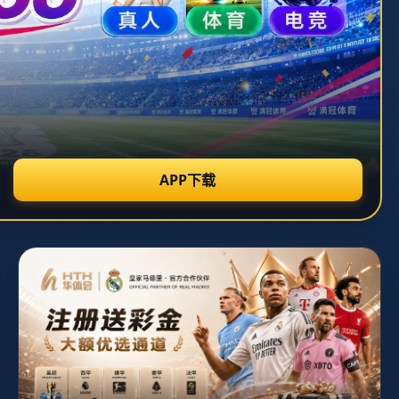
转会身价压力，到如今连续交出亮眼答卷，安东尼正在用一个前锋最朴素
将时间拨回到赛季中段，安东尼的处境一度非常尴尬。高达一亿欧元左右
放在放大镜下审视，只要稍有低迷表现，便会引来铺天盖地的批评。适应
就能完成的。进入最近这段比赛周期后，安东尼在右路的活动越来越自如
了与队友之间的配合频率和选择多样性。近4场比赛中，他有时回撤组织
单一的“内切射门手”逐步向“综合型边锋”转变。
层面是衡量一名攻击手状态最直观的标尺。过去4场正式比赛，安东尼全
评分网站给出的场均评分均在7.5分以上，这在高强度对抗、节奏密集的
纵深被充分利用，不仅频繁在边线拿球单挑对手，也会多次插入禁区肋部
了肉眼可见的提高，过去那种强行一对一、缺乏节奏变化的处理方式明显
快速推进。