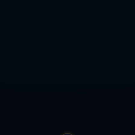
新成为体育发展的关键引擎；空间更广，体现为体育与文旅、健康、
养老、教育、数字经济等领域交汇融合。从体育用品工厂到智能装备
研发中心，从社区球场到国际赛事主场馆，每一次挥汗如雨的奔跑、
每一次突破自我的拼搏，背后都是中国消费潜力的释放、中国产业体
系的升级，以及中国经济新活力的奔涌。体育这条看似“柔软”的新赛
道，正在提供“硬核”的新机遇、新动力，也为观察中国经济的未来，
提供了一扇生动而明亮的窗口。
上一篇：李强主持召开国务院常务会议 研究稳就业稳经济推动高质量发展的若干举措 听取“3·15”晚会曝光问...
下一篇：新华时评·年中经济观察丨持续激发民营经济生机活力
联系我们
销售网点
留言反馈