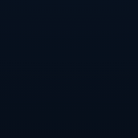
马拉松赛事带动的综合消费金额屡创新高，有些中小城市甚至凭借一
项品牌赛事“一战出圈”，成为社交平台上的“网红打卡地”。与此户外
运动的火爆，进一步激发了露营、徒步、骑行、飞盘等新兴运动消费
场景，促使体育用品企业加快产品迭代：防水透气面料、轻量化装
备、环保材料等技术加速应用，相关企业订单量持续增长，供应链体
系也在不断完善升级。
如果说新赛道和新机遇改变的是“做什么”，那么新动力改变的则是“怎
么做”。体育产业正日益成为推动地方经济、激活城市活力的重要抓
手，它背后离不开制度创新、体制改革和科技赋能。各地相继推出体
育消费券、场馆开放补贴、社会资本参与场馆建设运营的政策组合
拳，打通了公共服务与市场活力之间的“任督二脉”。在一些试点地
区，“政府+企业+社会组织”的赛事运营模式已日趋成熟：政府提供政
策和基础设施保障，专业公司负责策划执行，社会体育组织广泛参与
志愿服务和群众动员，让体育赛事真正成为可持续的城市品牌和经济