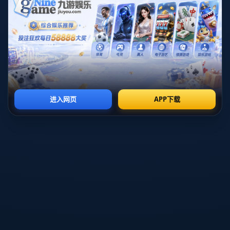
半场中段，曼城后防线在一次回传配合中出现失误，被对手断球后完
成反击，禁区内的补射为主队取得领先。比分落后的曼城虽然加强了
攻势，但禁区内始终缺少最后一脚的决定性处理，多次射门被对方门
将与后卫合力化解。下半场，瓜迪奥拉通过连续换人加强边路突破，
但压上的同时也给对手留下更多反击空间，第78分钟，对手利用一次
快速前插和边路下底传中再次破门，将比分扩大为2-0。此后，曼城几
乎压上所有火力，但无奈迟迟无法攻破密集防守，最终只能接受客场
被零封的结果。
这一失利对曼城在小组中的位置造成了不小冲击。原本曼城凭借此前
的连胜战绩一度稳居榜首，并在净胜球方面占据绝对优势，但本轮丢
分不仅让追赶者缩小了差距，同时也让他们在出线形势上不再稳如泰
山。目前曼城依然处在前两名之中，但领先优势已经被压缩到不足一
场球，多赛一轮的情况下，随时存在被反超的可能。从数据上看，本
场曼城在控球率和射门次数上占据绝对优势，却没能转化为进球，这
也暴露出球队在面对密集防守时缺乏节奏变化与B计划的问题。接下