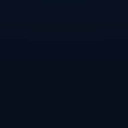
相比曼城的低迷，多特蒙德则用一场4-0的大胜重新确立了自己在小组
中的强势地位。本场比赛，多特从开球第一分钟起就表现出极强的进
攻欲望与比赛节奏控制力。主场作战的他们不断通过快速传递撕开对
手防线，边路与中路交替冲击，让对手应接不暇。第12分钟，多特通
过一次经典的前场三角配合取得领先，随后在上半场尾声利用角球再
下一城，以2-0的比分进入中场休息。下半场，多特没有选择保守，而
是继续压迫对手后场出球，效果立竿见影，中段再进两球，彻底将比
赛变成一场一边倒的屠杀。4-0的比分不仅让现场球迷尽情欢呼，更重
要的是大幅度提升了多特的净胜球，为他们在积分榜上的攀升奠定了
基础。