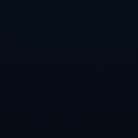
综合三场关键战役，可以发现本轮欧冠的主题在于“起伏”与“重塑”。
切尔西用一场标志性的胜利重塑了外界对其竞争力的认知，也在积分