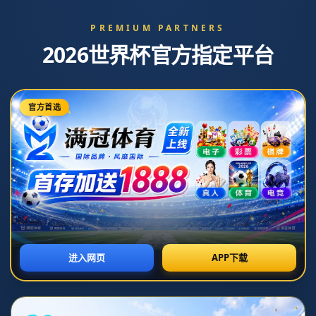
必威体育下载
选择语言
新闻中心
中央经济工作会议在北京举行 习近平发表重要讲话
发布时间: 2026-07-12T01:30:30+08:00
中央经济工作会议近日在北京举行，习近平总书记在会上发表重要讲
话，为中国经济高质量发展擘画新蓝图，也为中国体育事业未来发展
指明了方向。在新发展格局加快构建、推动高质量发展成为首要任务
的大背景下，体育作为国民经济和社会发展的重要组成部分，正迎来
前所未有的发展机遇。从竞技体育到群众体育，从体育产业到体育消
费，体育领域如何在新形势下更好服务国家发展大局、融入现代化产