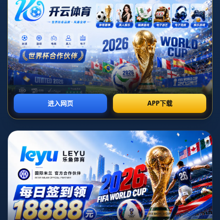
业体系，成为会议精神在体育战线上的生动注脚。
习近平在讲话中强调，要坚定不移推进高质量发展，做强实体经济，
扩大内需，培育新质生产力。这一系列重要部署，同样为体育产业转
型升级提供了清晰路径。近年来，中国体育产业总规模持续增长，冰
雪经济、马拉松经济、夜间运动消费等新业态不断涌现，体育早已不
仅是赛场上的争金夺银，更是拉动消费、带动就业、促进城市更新的
重要力量。业内人士指出，中央经济工作会议释放出扩大内需、推动
消费升级的明确信号，体育正是连接健康需求、休闲需求和文旅需求
的关键纽带，将在新一轮消费升级中扮演“重要引擎”的角色。
从宏观层面看，会议提出要加快建设体育强国、健康中国的相关部
署，将体育放在了国家总体发展战略的更突出位置。体育界专家分析
认为，体育强国与健康中国在目标上高度契合：一头连着国民体质与
公共健康，一头连着产业升级与经济结构优化。随着人口老龄化加
深、居民健康需求持续提升，以体育为抓手的发展思路正与“预防为