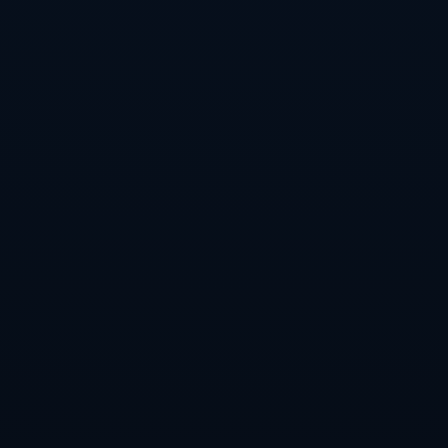
体育与城市发展之间的互动，也将在新一轮经济工作布局下进一步密
切。会议提出要因城施策推进房地产市场平稳发展、加强城市基础设
施更新，这为体育公园、综合运动中心、多功能球场等城市体育空间
的建设升级提供了契机。多地正在探索“体育+公园”“体育+商业综合
体”“体育+夜经济”的融合模式，通过打造可持续运营的体育综合体，
带动餐饮、文创、商业等多业态发展。业内分析人士认为，在稳投
资、扩内需的大背景下，以体育设施更新为抓手，不仅能够直接拉动