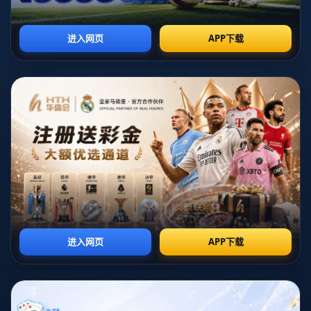
主”的健康理念深度契合，在公共服务均等化、医疗支出结构优化、城
市功能提升等方面将发挥乘数效应。在中央经济工作会议定调下，未
来一段时期内，体育基础设施建设、全民健身公共服务供给、体育教
育融合发展等，将可能获得更多政策和资源倾斜。
竞技体育方面，中央经济工作会议对提高国家整体竞争力提出了更高
要求，而竞技体育正是国家综合实力与精神风貌的重要展示窗口。巴
黎奥运会临近，中国体育代表团正处于备战冲刺阶段，如何在保持优
势项目领先地位的带动更多项目整体提升，是体育系统落实会议精神
的一项现实课题。业内观察指出，高质量发展要求竞技体育从“金牌数
量”向“体系质量”转变：一方面要继续完善国家队备战保障体系，运用
科技赋能训练与恢复；另一方面要进一步畅通青少年选材与培养通
道，推动体教深度融合，让体育后备人才队伍建设与教育改革、人口
结构变化相匹配。
从体育产业链条来看，会议强调要大力发展数字经济、平台经济和现