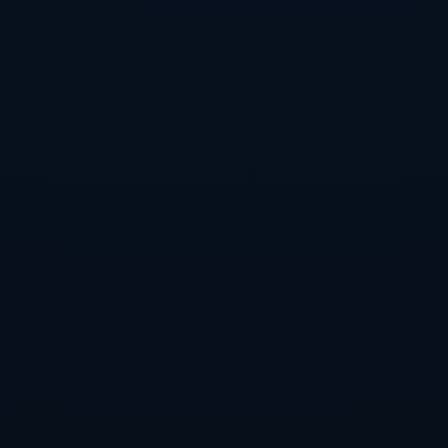
机制拖延甚至拒绝支付在这种案例中 用户缺乏对平台资金实力和规则
透明度的前期评估 导致在关键时刻难以维权
围绕下注本身 赔率与规则透明度 也是安全性评估的重要维度 正规的
世界杯下注平台会详细公示每一种玩法的赔率算法 结算规则 以及可能
出现的特殊情况处理方式 比如比赛中断 延期 或技术性判负等 赔率变
化也会有相应的时间记录和变动说明 而一些高风险平台会用极具吸引
力的高赔率作为噱头 却在实际结算时通过模糊条款解释拒绝兑现 甚至
在赛果已定后修改赔率或取消订单 当用户尝试申诉时 只会得到千篇一
律的机械回复 因此 在下注之前 仔细阅读平台规则并留存相关截图 是
保护自身权益的基础做法 如果平台刻意隐藏规则 或者条款晦涩难懂
模棱两可 那么应将其视作潜在风险信号