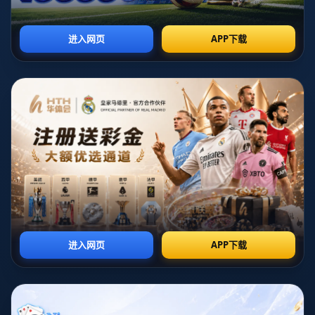
从本质上看 世界杯下注平台是一种在线博彩服务 其核心是资金流与数
据流的双重运转 资金是否安全 数据是否真实 交易是否透明 这些问题
直接决定了平台是否值得信任 想要做到理性参与 需要从多个维度对平
台进行系统性审视 包括技术防护 资质合规 资金管理 概率机制以及用
户隐私保护等 只有建立起一套相对完整的判断标准 才能在琳琅满目的
世界杯下注平台中分辨出相对安全和高风险的选项
首先需要关注的是平台的合规性与监管背景 一个相对可靠的世界杯下
注平台 往往会在页面底部或说明文档中标明运营主体 注册地 以及是
否持有当地或国际博彩监管机构颁发的牌照 例如部分欧洲国家和地区