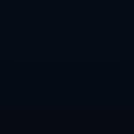
值得注意的是 算法公平性与数据公正性 在世界杯下注平台中同样重要
虽然足球比赛的结果由现实赛场决定 但平台在投注受理 赔率调整 盘
口设置等环节存在一定的自主权 为确保不会出现暗箱操作 规范平台一
般会与权威数据供应商合作 实时同步官方比赛数据 并接受第三方审计
一旦发现平台尾盘临时关闭投注 或对某些冷门结果设置极不合理的限
制 便可能意味着其在规避部分风险 甚至试图操控下注方向 对普通用
户而言 可能很难从技术层面直接验证算法的公平 但可以通过观察平台
长期运行的稳定性 用户口碑 以及是否主动公布数据来源等侧面信息进
行综合判断
在用户体验层面 客服响应与纠纷处理机制 也是评估平台安全性的辅助
指标 正常运营的平台会提供多渠道客服 如在线客服 邮件支持 甚至电
话热线 并在出现问题时给出清晰的处理流程与时限 反之 如果一个世
界杯下注平台在充值前回复积极 但涉及提现异常 账号冻结等敏感问题
时就集体失声 或仅留下一些模板化的敷衍回复 那么平台的责任意识与
合规意识显然较弱 这类平台即便短期内没有明显安全事故 也难以承受