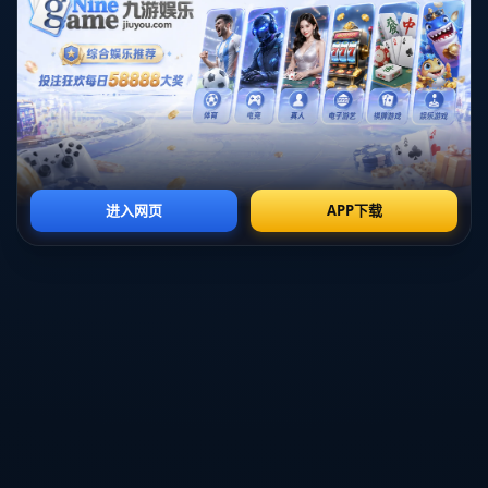
当确实需要通过官网获取客户端时，注意以下几点核对 网站地址是否
为正规域名，是否存在拼写差异或可疑后缀 页面是否部署HTTPS加
密，浏览器地址栏前是否显示安全标记 下载链接是否来自官网主域，
而不是跳转到陌生域名。任何要求你关闭手机安全设置、绕过系统保
护的下载方式都值得怀疑，极有可能夹带恶意程序或窃取隐私数据。
安卓设备安装流程详解与权限校验
在安卓设备上安装世界杯买球平台通常比较灵活，也因此更需要用户
多一道心眼。若通过应用商店安装，通常只需点击下载并在完成后根
据提示授予必要权限即可。关键在于分辨哪些是合理权限，哪些是明
显过度请求 一般而言，通知权限、网络访问权限、存储一定缓存数据
的权限较为常见，而诸如频繁索取通讯录、短信读取、精确位置信息
等，都需要用户慎重考虑。在安装前仔细阅读权限列表，拒绝与功能
无关的敏感权限请求，是保护个人信息的有效办法。
若是通过官网下载APK安装包，需先在系统设置中允许安装来源于浏
览器或文件管理器的应用。具体步骤通常为 打开设置 安全或隐私 找