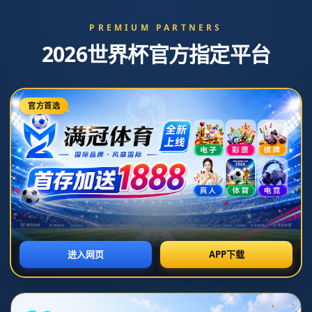
必威体育下载
选择语言
新闻中心
世界杯买球平台下载及安装教程详解
发布时间: 2026-07-12T01:30:30+08:00
世界杯买球平台下载及安装教程详解权威指引
每逢世界杯这类顶级足球赛事，除了熬夜看球，如何通过正规渠道参
与互动、预测比分，成了很多球迷关心的重点。与此互联网上也会在
短时间内涌现大量所谓世界杯买球平台，让不少新手眼花缭乱，不知
道该从哪里下载、如何安全安装，更担心不小心误入骗局。基于这种
需求，下面将围绕世界杯买球平台下载及安装这一主题，从平台选