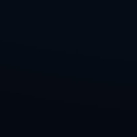
展望
术 
的一
被淘
级 
上一
下一