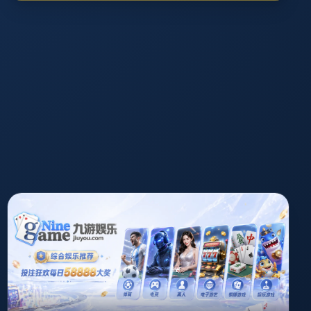
是一个简单的功能 更是一种全新的观赛方式 它改变了我们
产业链的运转
 而现在只需要打开手机中的比分应用 社交平台或搜索引擎
等统计数据 真正实现了比分与比赛进程几乎同步的体验
动态
化和多源数据校验 构建的一套高频率 低延迟的信息传输通
 在技术层面 通常需要经历 数据采集 数据传输 数据处理
次射门 抢断 犯规以及进球进行录入 再通过安全稳定的网络
息进行校对整合 再将最终结果以推送或轮询的方式传输至各
又兼顾准确性与系统稳定 性能的提升也为后续的可视化和数
可以一边工作 一边掏出手机看一眼当前比分 如果看到自己