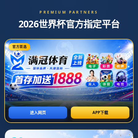
必威体育下载
选择语言
新闻中心
最新足球世界杯实时直播观看指南
发布时间: 2026-07-12T01:30:30+08:00
最新足球世界杯实时直播观看指南全网优质资源与设备选择解析
对于球迷而言，真正的世界杯不是赛程表上的那几周，而是从你开始
寻找高清稳定的实时直播那一刻就已经拉开序幕。无论你是习惯坐在
电视机前守候，还是喜欢拿着手机随时随地刷比分，一个清晰、不卡
顿、可信源的世界杯直播入口，往往决定了观赛体验的上限。面对平
台众多、信号来源复杂、网络环境不一的现实，怎样在第一时间看到