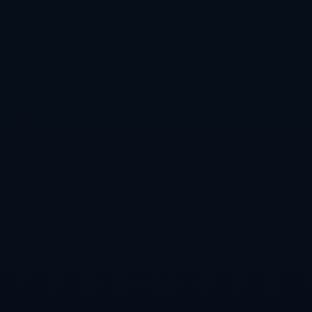
四 合法性 清晰度与功能的平衡如何避开“伪实时直播”陷阱
在大型赛事期间，各类“免费信号”层出不穷，其中不乏画质模糊 广告
过多 延迟严重 甚至存在安全风险的来源。部分所谓“世界杯实时直播
链接”实际上存在几十秒甚至一分钟以上的延迟，在社交媒体刷到进球
信息后，直播中还没有画面，极大破坏了观赛的紧张感与惊喜感。更
严重的是，一些非正规平台可能夹带恶意插件、弹窗下载或隐私收
集，造成安全隐患。因此在选择实时直播入口时，尤其要警惕陌生网
址 不明来源APP 浏览器弹出的诱导页面，尽量通过官方渠道或者知名
应用市场获取。