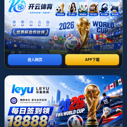
的分析与精准预测思路，帮助你从“感觉看球”走向“有据可依地看
球”。