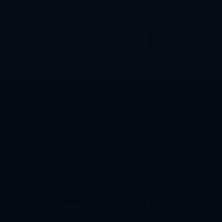
秀，定位球防守成功率高。再看阵容与状态，南美强队的核心前锋在
俱乐部赛季末有伤病隐患，而欧洲黑马的中后场主力几乎全在同一联
赛效力，默契极佳。结合情境，此战若安排在旅途疲劳更大的赛区，
高耗能的南美豪门可能在下半场体能下滑比对手更明显。在这种综合
评估下，预测模型可能给出类似“南美强队不败概率高 但欧洲黑马赢
盘或逼平的可能性被低估”的结论。这种结论比简单的“看豪门赢”更具
体、更可操作，也更接近概率思维的本质。
信息筛选与节奏控制 避免被噪音带偏
距离2026年世界杯还有一段时间，新闻 传闻 社媒讨论会不断放大各种
细节，如何在噪音中保持相对“冷静”的视角，本身就是预测能力的一
部分。一个实用的方法是为自己设定信息优先级 将官方伤病报告 正式
比赛数据 长期趋势置于最高优先级，而将转会流言 球员训练花絮 片
段视频热度等放在较低层级，只在无法判断时作为参考。与此避免在
单场冷门后就完全推翻对某支球队的整体评价，而是通过“局部修正”
的方式，例如适度下调其防守稳定评分，或重新审视其心态抗压能