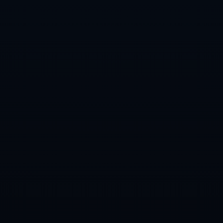
力。预测不是寻找一套“永远正确”的结论，而是在动态信息流中不断
调整对概率分布的理解。
从球迷视角到分析视角 让预测成为看球的延伸
2026年世界杯的特殊性，使得传统的“强队就是稳”的经验逐渐失效，
但这也为球迷提供了一个升级观赛方式的机会。当你开始习惯在赛前
检查阵容轮换 旅途距离 气候差异以及双方近五场的xG走势时，预测
不再只是随意下注式的“猜”，而是成为一种带有方法论的赛前推演。
这种推演不会让比赛失去悬念，反而会让每一次“打脸”更有趣 每次冷
门都可以被回溯与复盘，让你逐渐形成自己的分析体系。对于希望在
2026年世界杯中做出更接近现实的判断者而言，真正有价值的不是某
一场比赛的结果是否猜中，而是能否在整个赛事期间不断迭代和优化
属于自己的比赛分析与精准预测指南。
上一篇：2026世界杯比赛时间及赛程安排详解