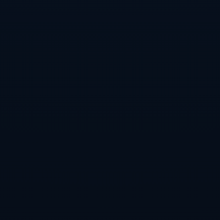
为了将分散的观察转化为更系统的预测指南，可以尝试搭建一个简化
版的多维评分模型，用来辅助判断而非盲目替代主观分析。一个实用
的思路是，为基础实力 阵容稳定 战术匹配 情境因素 心理与经验分别
设定权重，例如基础实力权重40 阵容与战术30 情境与心理30，再针对
每场比赛给两队打分。基础实力可以依据xG数据与跨赛事表现，阵容
与战术则看近期首发稳定度 球员俱乐部状态 教练执教年限，情境与心
理则综合比赛地点 距离 休息天数 以及球队在上一场结果后的心态波