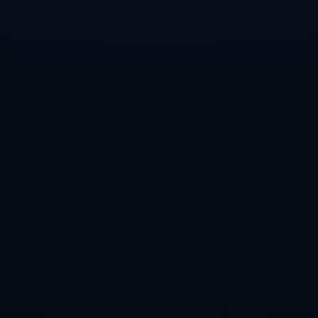
8轮中超联赛不仅带来了激动人心的比赛，还通过各队展现出的技战术策
入地理解了联赛的动态发展。在接下来的比赛中，谁将成为本赛季的风云
和期待。比赛仍在继续，精彩正慢慢上演！
篇：於漢超：如果日常訓練和比賽都不能做好，我會為自己感到抱歉！.
篇：武磊入圍亞足聯世預賽最佳球員評選名單.