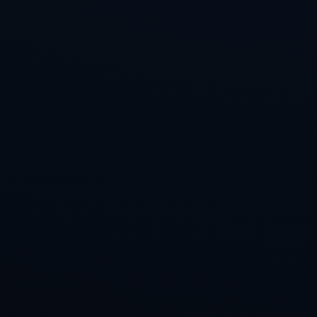
第1
更深
关注
上一
下一