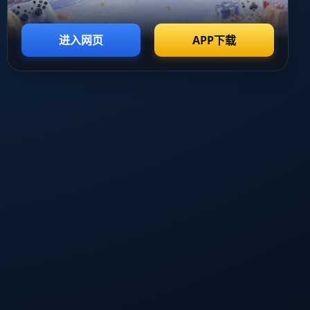
吸引了无数球迷的关注。比赛不仅展现了球队的技战术水平，
起，为球队的后续排名奠定了基础。
外援前锋率先打破僵局，以一记凌空抽射为球队取得领先。接下
威胁对方球门，终于在上半场结束前扳平比分。下半场，*恒
次用实际行动证明了自己在关键时刻的调整能力。
攻不同，山东泰山选择了稳守反击的战术策略。开场时泰山队
防线，却被泰山的坚固防守化解。比赛至第70分钟，泰山队
防守反击战术运用得当，诠释了足球场上以弱胜强的另一种
事中，19岁的小将*李明*表现突出，他在*上海绿地申花*
焦点。他在比赛中的冷静和快速反应，显示出新人不俗的潜力
了新生代在中超联赛中的潜在影响力。