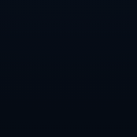
一步，中国需要继续改进训练方法、加强心理素质的培养，从而能在
关键时刻把握住更多机会，以迎接新的挑战。
总结：
通过对2022冬奥会奖牌榜前十名的深度解析，可以看出各国在冬季运
动方面的独特竞争优势与不断进步的表现。挪威和德国等传统强国凭
借长期深厚的冬季运动基础，依旧处于领先地位，而中国队则凭借逐
渐上升的表现，显示出在国际舞台上崭露头角的潜力。