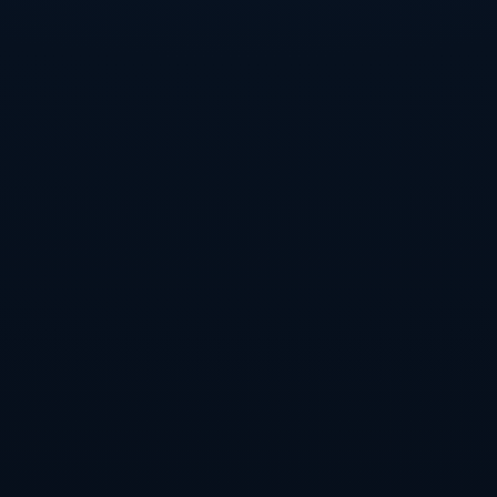
设施和选手培养方面加大投入，以继续提升竞技水平并争取更多的国
际荣誉。
3、奥运会历史表现分析
纵观冬奥会历史，各国在不同阶段的表现各有千秋。挪威自第一届冬
季奥林匹克运动会以来，便以其强大的竞技实力和丰富的赛事经验成
为了冬奥会历史上的冠军。他们的成功不仅归功于运动员的个人能
力，更体现在国家层面对冬季体育的重视与投入上。
相比之下，中国的冬奥历程相对较短，自1994年参加以来，经历了多
次的探索与发展。虽然早期成绩并不如意，但自2006年冬奥会后，中
国逐渐在短道速滑、花样滑冰等传统强项上取得突破，成绩不断提
升。到2022年冬奥会，中国已具备成为全球冬季运动强国的潜力。
不少新兴冬季项目的崛起，为中国队的表现增添了更多看点。通过对
过去几届冬奥会的回顾，可以清晰看到中国近年来的战略调整和对冬
季项目的持续推进，如今的中国队已越来越成为其他国家无法忽视的