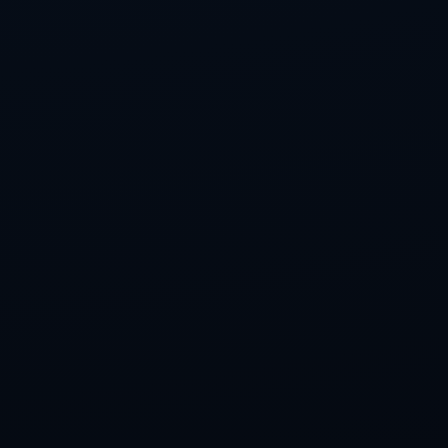
都将为年轻球员提供借鉴，促使他们在职业道路上更加努
特不仅仅是在足球领域内发力，更是在为其国家战略示范，
动整体国民素质与国际地位的提高。
一个重大事件，更是全球足球文化交流的重要里程碑。通过
的活力。
业有望迎来令人瞩目的成就。本泽马的加盟正是这一进程的
返回