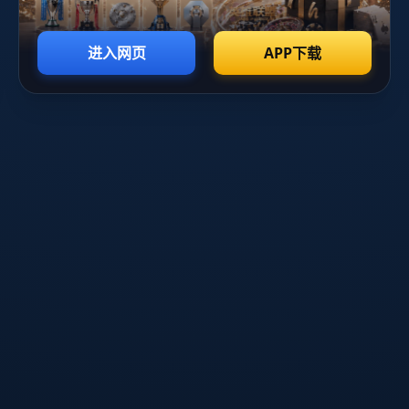
、合约的重大细节
马与吉达联合签署的合同金额高达两亿欧元，年薪设定为创纪录的6600
高额的薪资一方面是对本泽马过去成就的认可，另一方面也是为了吸引更