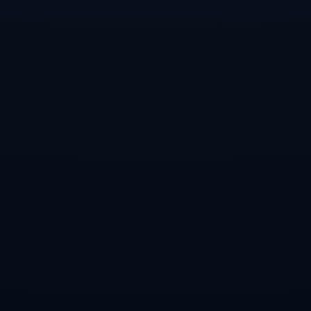
吉达联合，令本泽马可以跳出传统欧洲足球环境，探索新的足球文化。这
并为其未来的职业规划铺平道路。此外，这也是他成为更多年轻球员的榜
在沙特的挑战与适应，本泽马有望开拓更广泛的市场视角，同时也能为自
合不仅是一个新的舞台，也可能是他在职业生涯末尾的一个重要转折点。
、促进沙特足球发展的契机
马的签约对沙特足球的影响深远，首先将提升联赛的影响力和观赏性。随