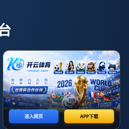
选择语言
71-5495381
们
产品中心
新闻中心
联系方式
年 年薪高达2亿欧元
30+08:00
的合约，合同将持续到2026年。这一转会事件不仅引发了足
背景、合同细节、对本泽马职业生涯的影响及对沙特足球发