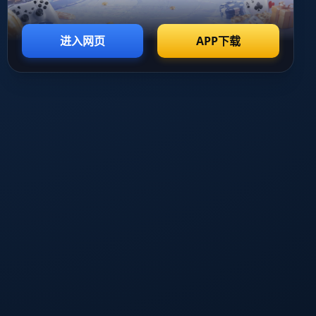
万欧元，这是目前职业足球界最具争议和吸引力的合约之一。
多受众关注沙特足球。