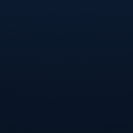
全民健身作为体育改革的“民生温度计”，在2025年的改革议程中占据
重要位置。根据最新出台的国民体质监测与健康中国行动衔接方案，
各地公共体育服务体系建设将与医疗、教育、社区治理深度融合。一
个清晰的变化是：过去重“建场地”的思路，正在转向重“用得好、管得
好、服务好”。在多地试点中，社区体育组织被纳入基层治理格局，街
道、居委会与社会体育指导员、社会组织共同参与赛事活动策划与运