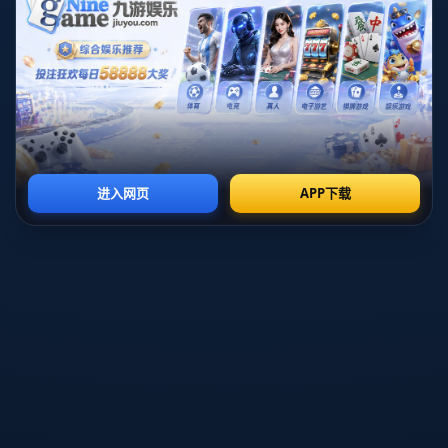
升群众健身便利度的形成可滚动发展的产业回报机制。