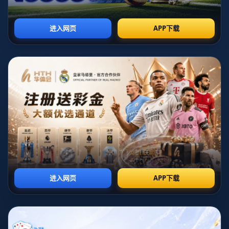
换成绩”的粗放模式，让联赛回归理性、可持续的商业逻辑。一方面，
通过完善股权引入、联盟公司治理、品牌版权运营等机制，职业联赛
正加速向“体育+科技+文娱”的综合内容平台转型；鼓励社会资本、国
企基金和地方平台公司按照市场原则多元参与俱乐部改革重组，以职
业联赛为抓手撬动场馆运营、体育传媒、电商周边、青训教育等上下
游产业链，释放新的就业与投资空间。
值得关注的是，体育装备制造和智能场馆建设也被纳入标志性改革工
程之中。按照2025年产业规划，一批“专精特新”的体育科技企业迎来
政策扶持窗口期。围绕高端自行车、滑雪装备、可穿戴运动监测设
备、智能健身器材等领域，税费减免、技术改造补贴、创新基金支持
等措施陆续落地，推动传统体育制造业向高端化、智能化、绿色化加
速升级。与此数字技术深度嵌入体育场馆运营：5G+8K赛事转播、智
能安保与人流调度、线上订场与数据分析系统在多地试点铺开。各地
正在推动“老场馆焕新”和“新场馆轻资产运营”改革，鼓励社会力量以
PPP等模式参与体育公园、足球公园和滑雪场等项目投资建设，在提