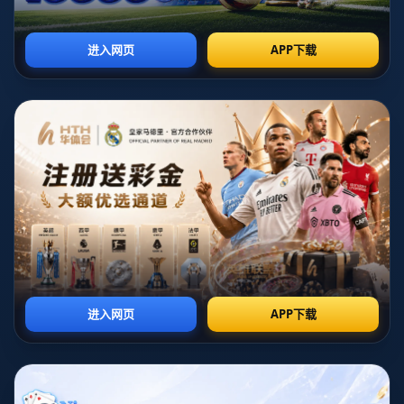
上半场开局阶段，柔佛新山就展示出强烈的进攻欲望，中前场频频利
用边路突破制造杀机。第10分钟左右，主队前锋通过左路渗透撕开防
线，禁区内形成近距离推射机会，球速不算极快，却角度刁钻，已经
越过防守队员的封堵眼看要窜入球门右下角。陈威判断极其准确，提
前小幅移动压缩角度，在对手起脚瞬间完成预判，飞身横扑用指尖将