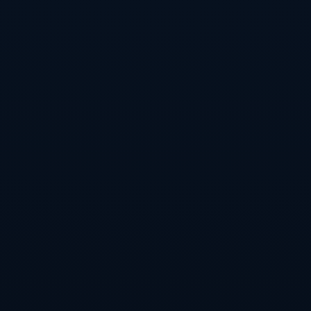
球，开球球员选择直接轰门，皮球在雨水浸润的草皮上滑行后带着极
快的节奏直冲球门近角，几乎是“贴地斩”般的轨迹。门前人丛密集，
任何轻微的折射都可能改变球路，这对门将的反应和决断是极大考
验。陈威在起跳与否、扑救方向的瞬间判断中做出了极其冷静的选
择，他提前半步移动完成预判，在球将将窜至门前的刹那顺势下地，
用腿部和手臂的组合将球挡在门线之外，险象环生的一球化为主队球
迷看台上的一声叹息。这一扑救也让转播镜头多次给到他近景，解说
员连连惊呼：“陈威再次拯救了海港。”
此后的比赛，柔佛新山显然意识到必须通过更多远射和禁区前沿的突
然起脚来打破僵局，而陈威在门前的统治力丝毫未减。无论是第80分
钟封出对手右侧内切后的兜射，还是补时阶段挺身而出双拳击出对方
禁区内的凌空抽射，他都显得极其冷静和稳定。榜单上记录的12次扑
救，并不只是简单的堆砌数据，而是一次次在高压环境下做出的精准
判断和硬朗执行，从近角封堵、高空球出击到脚下反应，每一种门将
技术细节都被他在这雨夜的马来西亚赛场上充分展示。