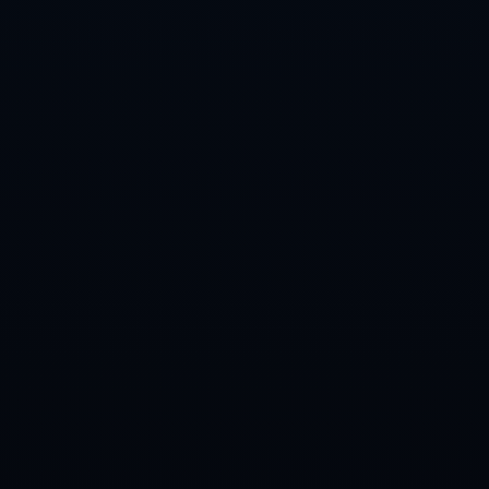
是这样一个属于陈威的夜晚。他用12次神勇救险，为海港守住了一场
艰难的平局，也悄然书写了属于自己的高光篇章。
上一篇：工业和信息化部强调整治汽车行业内卷竞争，中汽协倡导规范价格战行为
下一篇：推动标志性改革举措落地见效——二〇二五年，中国经济这么干③